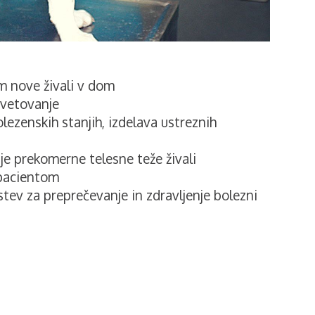
m nove živali v dom
svetovanje
lezenskih stanjih, izdelava ustreznih
je prekomerne telesne teže živali
 pacientom
stev za preprečevanje in zdravljenje bolezni