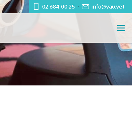
02 684 00 25
info@vau.vet