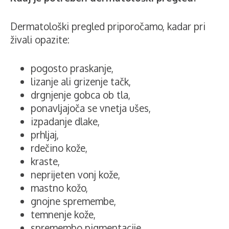
Dermatološki pregled priporočamo, kadar pri
živali opazite:
pogosto praskanje,
lizanje ali grizenje tačk,
drgnjenje gobca ob tla,
ponavljajoča se vnetja ušes,
izpadanje dlake,
prhljaj,
rdečino kože,
kraste,
neprijeten vonj kože,
mastno kožo,
gnojne spremembe,
temnenje kože,
spremembo pigmentacije,