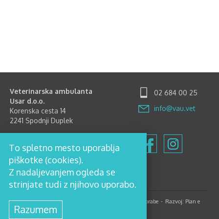
Veterinarska ambulanta
02 684 00 25
Usar d.o.o.
info@vau.vet
Korenska cesta 14
2241 Spodnji Duplek
Delovni čas
To spletno mesto uporablja
Ponedeljek-Petek: 8.00-12.00
in 15.00-18.00
piškotke (cookies).
Sobota: 8.00-12.00
Z nadaljevanjem ogleda se
Nedelja in prazniki zaprto
strinjate tudi z njihovo uporabo.
© 2017, Veterinarska ambulanta Usar d.o.o.
Pogoji uporabe
Razvoj:
Plan e
Razumem
Oblikovanje:
Kontrastika