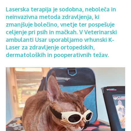
Laserska terapija je sodobna, neboleča in
neinvazivna metoda zdravljenja, ki
zmanjšuje bolečino, vnetje ter pospešuje
celjenje pri psih in mačkah. V Veterinarski
ambulanti Usar uporabljamo vrhunski K-
Laser za zdravljenje ortopedskih,
dermatoloških in pooperativnih težav.