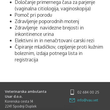
Določanje primernega časa za parjenje
(vaginalna citiologija, vaginoskopija)
Pomoč pri porodu
Zdravljenje poporodnih motenj
Zdravljenje navidezne brejosti in
inkontinence urina
Elektivni in in nenačrtovani carski rezi
Čipiranje mladičkov, cepljenje proti kužnim
boleznim, izdaja potnega lista in
registracija
Veterinarska ambulanta
02 684 00 25
Usar d.o.o.
info@vau.vet
Korenska cesta 14
2241 Spodnji Duplek