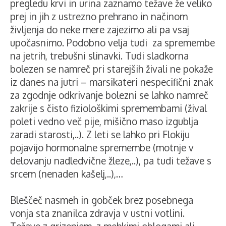
pregledu krvi in urina zaznamo težave že veliko
prej in jih z ustrezno prehrano in načinom
življenja do neke mere zajezimo ali pa vsaj
upočasnimo. Podobno velja tudi za spremembe
na jetrih, trebušni slinavki. Tudi sladkorna
bolezen se namreč pri starejših živali ne pokaže
iz danes na jutri – marsikateri nespecifični znak
za zgodnje odkrivanje bolezni se lahko namreč
zakrije s čisto fiziološkimi spremembami (žival
poleti vedno več pije, mišično maso izgublja
zaradi starosti,..). Z leti se lahko pri Flokiju
pojavijo hormonalne spremembe (motnje v
delovanju nadledvične žleze,..), pa tudi težave s
srcem (nenaden kašelj,..),…
Bleščeč nasmeh in gobček brez posebnega
vonja sta znanilca zdravja v ustni votlini.