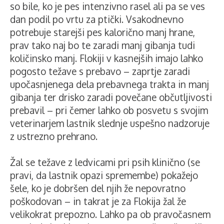
so bile, ko je pes intenzivno rasel ali pa se ves
dan podil po vrtu za ptički. Vsakodnevno
potrebuje starejši pes kalorično manj hrane,
prav tako naj bo te zaradi manj gibanja tudi
količinsko manj. Flokiji v kasnejših imajo lahko
pogosto težave s prebavo – zaprtje zaradi
upočasnjenega dela prebavnega trakta in manj
gibanja ter drisko zaradi povečane občutljivosti
prebavil – pri čemer lahko ob posvetu s svojim
veterinarjem lastnik slednje uspešno nadzoruje
z ustrezno prehrano.
Žal se težave z ledvicami pri psih klinično (se
pravi, da lastnik opazi spremembe) pokažejo
šele, ko je dobršen del njih že nepovratno
poškodovan – in takrat je za Flokija žal že
velikokrat prepozno. Lahko pa ob pravočasnem