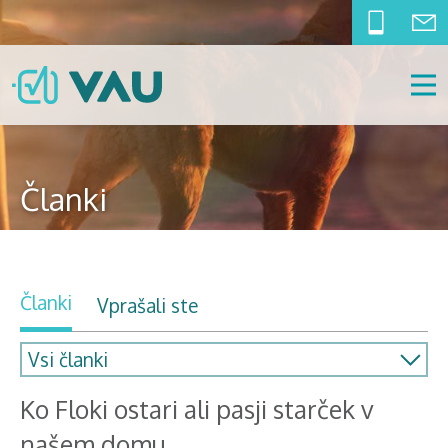
Članki
Članki
Vprašali ste
Ko Floki ostari ali pasji starček v
našem domu