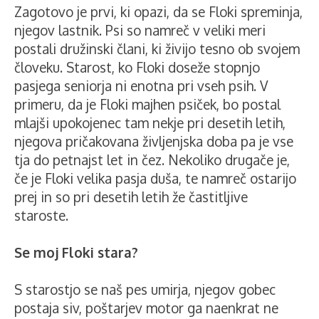
Zagotovo je prvi, ki opazi, da se Floki spreminja,
njegov lastnik. Psi so namreč v veliki meri
postali družinski člani, ki živijo tesno ob svojem
človeku. Starost, ko Floki doseže stopnjo
pasjega seniorja ni enotna pri vseh psih. V
primeru, da je Floki majhen psiček, bo postal
mlajši upokojenec tam nekje pri desetih letih,
njegova pričakovana življenjska doba pa je vse
tja do petnajst let in čez. Nekoliko drugače je,
če je Floki velika pasja duša, te namreč ostarijo
prej in so pri desetih letih že častitljive
staroste.
Se moj Floki stara?
S starostjo se naš pes umirja, njegov gobec
postaja siv, poštarjev motor ga naenkrat ne