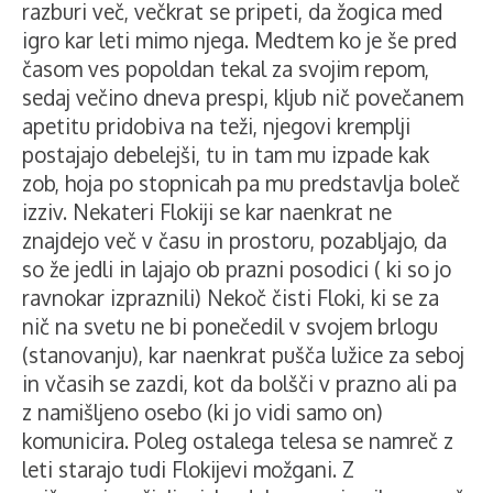
razburi več, večkrat se pripeti, da žogica med
igro kar leti mimo njega. Medtem ko je še pred
časom ves popoldan tekal za svojim repom,
sedaj večino dneva prespi, kljub nič povečanem
apetitu pridobiva na teži, njegovi kremplji
postajajo debelejši, tu in tam mu izpade kak
zob, hoja po stopnicah pa mu predstavlja boleč
izziv. Nekateri Flokiji se kar naenkrat ne
znajdejo več v času in prostoru, pozabljajo, da
so že jedli in lajajo ob prazni posodici ( ki so jo
ravnokar izpraznili) Nekoč čisti Floki, ki se za
nič na svetu ne bi ponečedil v svojem brlogu
(stanovanju), kar naenkrat pušča lužice za seboj
in včasih se zazdi, kot da bolšči v prazno ali pa
z namišljeno osebo (ki jo vidi samo on)
komunicira. Poleg ostalega telesa se namreč z
leti starajo tudi Flokijevi možgani. Z