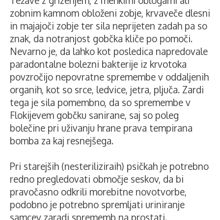
Težave z grizenjem, z mehkimi oblogami ali
zobnim kamnom obloženi zobje, krvaveče dlesni
in majajoči zobje ter sila neprijeten zadah pa so
znak, da notranjost gobčka kliče po pomoči.
Nevarno je, da lahko kot posledica napredovale
paradontalne bolezni bakterije iz krvotoka
povzročijo nepovratne spremembe v oddaljenih
organih, kot so srce, ledvice, jetra, pljuča. Zardi
tega je sila pomembno, da so spremembe v
Flokijevem gobčku sanirane, saj so poleg
bolečine pri uživanju hrane prava tempirana
bomba za kaj resnejšega.
Pri starejših (nesteriliziraih) psičkah je potrebno
redno pregledovati območje seskov, da bi
pravočasno odkrili morebitne novotvorbe,
podobno je potrebno spremljati uriniranje
samcev zaradi sprememb na prostati.