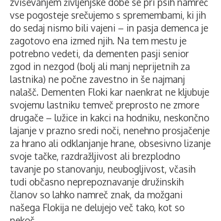
zviševanjem življenjske dobe se pri psih namreč
vse pogosteje srečujemo s spremembami, ki jih
do sedaj nismo bili vajeni – in pasja demenca je
zagotovo ena izmed njih. Na tem mestu je
potrebno vedeti, da dementen pasji senior
zgod in nezgod (bolj ali manj neprijetnih za
lastnika) ne počne zavestno in še najmanj
nalašč. Dementen Floki kar naenkrat ne kljubuje
svojemu lastniku temveč preprosto ne zmore
drugače – lužice in kakci na hodniku, neskončno
lajanje v prazno sredi noči, nenehno prosjačenje
za hrano ali odklanjanje hrane, obsesivno lizanje
svoje tačke, razdražljivost ali brezplodno
tavanje po stanovanju, neubogljivost, včasih
tudi občasno neprepoznavanje družinskih
članov so lahko namreč znak, da možgani
našega Flokija ne delujejo več tako, kot so
nekoč.