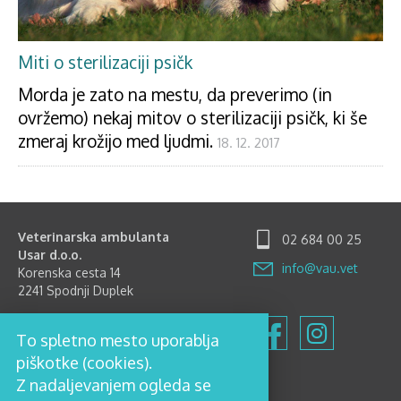
Miti o sterilizaciji psičk
Morda je zato na mestu, da preverimo (in
ovržemo) nekaj mitov o sterilizaciji psičk, ki še
zmeraj krožijo med ljudmi.
18. 12. 2017
Veterinarska ambulanta
02 684 00 25
Usar d.o.o.
info@vau.vet
Korenska cesta 14
2241 Spodnji Duplek
Delovni čas
To spletno mesto uporablja
Ponedeljek-Petek: 8.00-12.00
in 15.00-18.00
piškotke (cookies).
Sobota: 8.00-12.00
Z nadaljevanjem ogleda se
Nedelja in prazniki zaprto