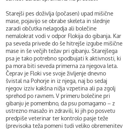
Starejši pes doživlja (počasen) upad mišične
mase, pojavijo se obrabe skeleta in slednje
zaradi občutka nelagodja ali bolečine
nemalokrat vodi v odpor Flokija do gibanja. Kar
pa seveda privede do še hitrejše izgube mišične
mase in še večjih težav pri gibanju. Starejšega
psa je tako potrebno spodbujati k aktivnosti, ki
pa mora biti seveda primerna za njegova leta.
Čeprav je Floki vse svoje življenje dnevno
švistal na Pohorje in iz njega, naj bo sedaj
njegov izziv kakšna nižja vzpetina ali pa zgolj
sprehod po ravnem. V primeru bolečine pri
gibanju je pomembno, da psu pomagamo – z
ustrezno masažo in zdravili, ki jih po posvetu
predpiše veterinar ter kontrolo pasje teže
(previsoka teža pomeni tudi veliko obremenitev