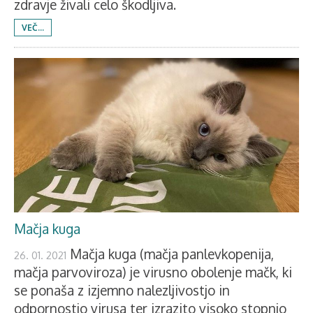
zdravje živali celo škodljiva.
VEČ...
Mačja kuga
Mačja kuga (mačja panlevkopenija,
26. 01. 2021
mačja parvoviroza) je virusno obolenje mačk, ki
se ponaša z izjemno nalezljivostjo in
odpornostjo virusa ter izrazito visoko stopnjo