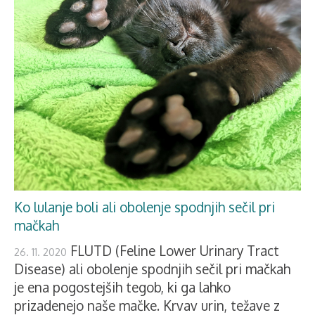
Ko lulanje boli ali obolenje spodnjih sečil pri
mačkah
FLUTD (Feline Lower Urinary Tract
26. 11. 2020
Disease) ali obolenje spodnjih sečil pri mačkah
je ena pogostejših tegob, ki ga lahko
prizadenejo naše mačke. Krvav urin, težave z