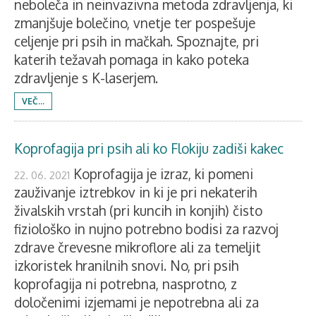
neboleča in neinvazivna metoda zdravljenja, ki
zmanjšuje bolečino, vnetje ter pospešuje
celjenje pri psih in mačkah. Spoznajte, pri
katerih težavah pomaga in kako poteka
zdravljenje s K-laserjem.
VEČ...
Koprofagija pri psih ali ko Flokiju zadiši kakec
Koprofagija je izraz, ki pomeni
22. 06. 2021
zauživanje iztrebkov in ki je pri nekaterih
živalskih vrstah (pri kuncih in konjih) čisto
fiziološko in nujno potrebno bodisi za razvoj
zdrave črevesne mikroflore ali za temeljit
izkoristek hranilnih snovi. No, pri psih
koprofagija ni potrebna, nasprotno, z
določenimi izjemami je nepotrebna ali za