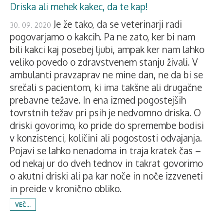
Driska ali mehek kakec, da te kap!
Je že tako, da se veterinarji radi
30. 09. 2020
pogovarjamo o kakcih. Pa ne zato, ker bi nam
bili kakci kaj posebej ljubi, ampak ker nam lahko
veliko povedo o zdravstvenem stanju živali. V
ambulanti pravzaprav ne mine dan, ne da bi se
srečali s pacientom, ki ima takšne ali drugačne
prebavne težave. In ena izmed pogostejših
tovrstnih težav pri psih je nedvomno driska. O
driski govorimo, ko pride do spremembe bodisi
v konzistenci, količini ali pogostosti odvajanja.
Pojavi se lahko nenadoma in traja kratek čas –
od nekaj ur do dveh tednov in takrat govorimo
o akutni driski ali pa kar noče in noče izzveneti
in preide v kronično obliko.
VEČ...