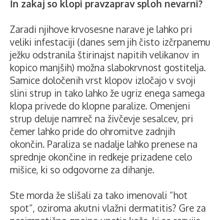
In zakaj so klopi pravzaprav sploh nevarni?
Zaradi njihove krvosesne narave je lahko pri
veliki infestaciji (danes sem jih čisto izčrpanemu
ježku odstranila štirinajst napitih velikanov in
kopico manjših) možna slabokrvnost gostitelja.
Samice določenih vrst klopov izločajo v svoji
slini strup in tako lahko že ugriz enega samega
klopa privede do klopne paralize. Omenjeni
strup deluje namreč na živčevje sesalcev, pri
čemer lahko pride do ohromitve zadnjih
okončin. Paraliza se nadalje lahko prenese na
sprednje okončine in redkeje prizadene celo
mišice, ki so odgovorne za dihanje.
Ste morda že slišali za tako imenovali “hot
spot“, oziroma akutni vlažni dermatitis? Gre za