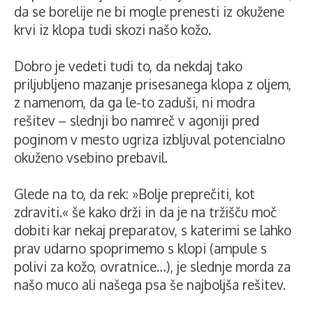
da se borelije ne bi mogle prenesti iz okužene
krvi iz klopa tudi skozi našo kožo.
Dobro je vedeti tudi to, da nekdaj tako
priljubljeno mazanje prisesanega klopa z oljem,
z namenom, da ga le-to zaduši, ni modra
rešitev
– slednji bo namreč v agoniji pred
poginom v mesto ugriza izbljuval potencialno
okuženo vsebino prebavil.
Glede na to, da rek: »Bolje preprečiti, kot
zdraviti.« še kako drži in da je na tržišču moč
dobiti kar nekaj preparatov, s katerimi se lahko
prav udarno spoprimemo s klopi (ampule s
polivi za kožo, ovratnice…), je slednje morda za
našo muco ali našega psa še najboljša rešitev.