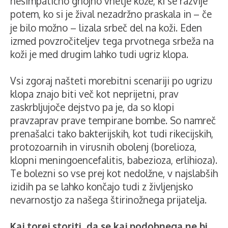
nesimpatično gnojno vnetje kože, ki se razvije
potem, ko si je žival nezadržno praskala in
– če
je bilo možno – lizala srbeč del na koži. Eden
izmed povzročiteljev tega prvotnega srbeža na
koži je med drugim lahko tudi ugriz klopa.
Vsi zgoraj našteti morebitni scenariji po ugrizu
klopa znajo biti več kot neprijetni, prav
zaskrbljujoče dejstvo pa je, da so klopi
pravzaprav prave tempirane bombe. So namreč
prenašalci tako bakterijskih, kot tudi rikecijskih,
protozoarnih in virusnih obolenj (borelioza,
klopni meningoencefalitis, babezioza, erlihioza).
Te bolezni so vse prej kot nedolžne, v najslabših
izidih pa se lahko končajo tudi z življenjsko
nevarnostjo za našega štirinožnega prijatelja.
Kaj torej storiti, da se kaj podobnega ne bi