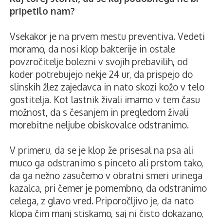
pripetilo nam?
Vsekakor je na prvem mestu preventiva. Vedeti
moramo, da nosi klop bakterije in ostale
povzročitelje bolezni v svojih prebavilih, od
koder potrebujejo nekje 24 ur, da prispejo do
slinskih žlez zajedavca in nato skozi kožo v telo
gostitelja. Kot lastnik živali imamo v tem času
možnost, da s česanjem in pregledom živali
morebitne neljube obiskovalce odstranimo.
V primeru, da se je klop že prisesal na psa ali
muco ga odstranimo s pinceto ali prstom tako,
da ga nežno zasučemo v obratni smeri urinega
kazalca, pri čemer je pomembno, da odstranimo
celega, z glavo vred. Priporočljivo je, da nato
klopa čim manj stiskamo, saj ni čisto dokazano,