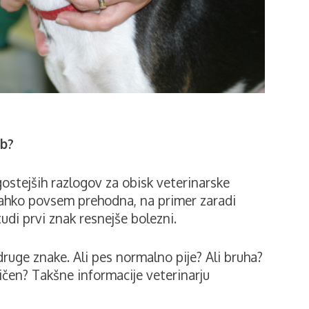
rb?
gostejših razlogov za obisk veterinarske
lahko povsem prehodna, na primer zaradi
tudi prvi znak resnejše bolezni.
uge znake. Ali pes normalno pije? Ali bruha?
tičen? Takšne informacije veterinarju