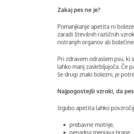
Zakaj pes ne je?
Pomanjkanje apetita ni bolez
zaradi številnih različnih vzr
notranjih organov ali bolečine
Pri zdravem odraslem psu, ki s
lahko manj zaskrbljujoča. Če pa
še drugi znaki bolezni, je pot
Najpogostejši vzroki, da pes
Izgubo apetita lahko povzročij
prebavne motnje,
nenadna menjava hrane,