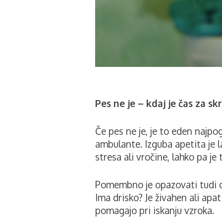
Pes ne je – kdaj je čas za sk
Če pes ne je, je to eden najpo
ambulante. Izguba apetita je 
stresa ali vročine, lahko pa je 
Pomembno je opazovati tudi dr
Ima drisko? Je živahen ali apa
pomagajo pri iskanju vzroka.