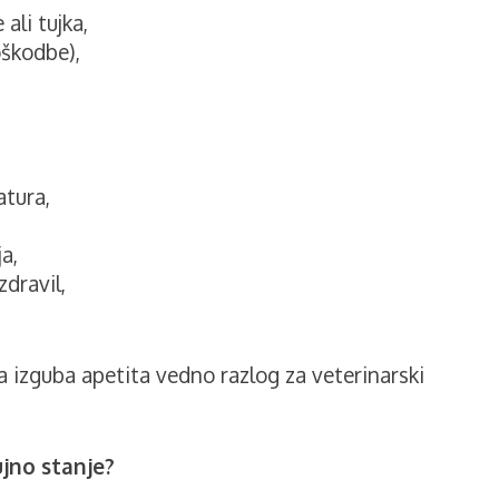
ali tujka,
oškodbe),
tura,
a,
zdravil,
jna izguba apetita vedno razlog za veterinarski
ujno stanje?