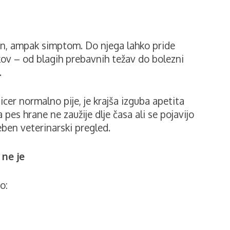
en, ampak simptom. Do njega lahko pride
okov – od blagih prebavnih težav do bolezni
.
icer normalno pije, je krajša izguba apetita
 pes hrane ne zaužije dlje časa ali se pojavijo
reben veterinarski pregled.
 ne je
o: