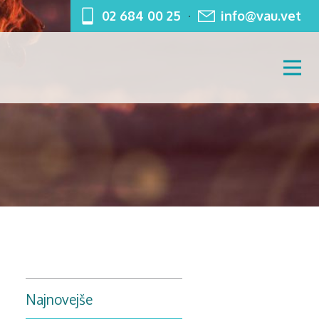
02 684 00 25
info@vau.vet
Najnovejše