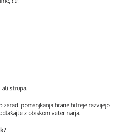
amo, če:
 ali strupa.
ko zaradi pomanjkanja hrane hitreje razvijejo
 odlašajte z obiskom veterinarja.
ok?