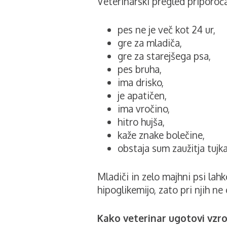
Veterinarski pregled priporoč
pes ne je več kot 24 ur,
gre za mladiča,
gre za starejšega psa,
pes bruha,
ima drisko,
je apatičen,
ima vročino,
hitro hujša,
kaže znake bolečine,
obstaja sum zaužitja tujka
Mladiči in zelo majhni psi lah
hipoglikemijo, zato pri njih ne
Kako veterinar ugotovi vzr