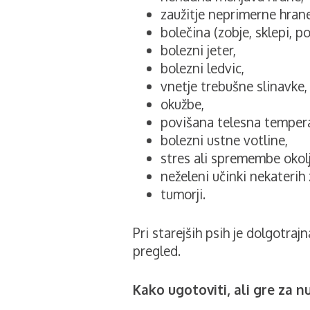
zaužitje neprimerne hrane 
bolečina (zobje, sklepi, p
bolezni jeter,
bolezni ledvic,
vnetje trebušne slinavke,
okužbe,
povišana telesna tempera
bolezni ustne votline,
stres ali spremembe okolj
neželeni učinki nekaterih 
tumorji.
Pri starejših psih je dolgotra
pregled.
Kako ugotoviti, ali gre za n