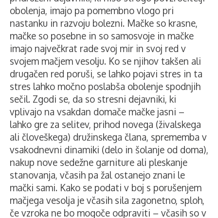
obolenja, imajo pa pomembno vlogo pri
nastanku in razvoju bolezni. Mačke so krasne,
mačke so posebne in so samosvoje in mačke
imajo največkrat rade svoj mir in svoj red v
svojem mačjem vesolju. Ko se njihov takšen ali
drugačen red poruši, se lahko pojavi stres in ta
stres lahko močno poslabša obolenje spodnjih
sečil. Zgodi se, da so stresni dejavniki, ki
vplivajo na vsakdan domače mačke jasni –
lahko gre za selitev, prihod novega (živalskega
ali človeškega) družinskega člana, sprememba v
vsakodnevni dinamiki (delo in šolanje od doma),
nakup nove sedežne garniture ali pleskanje
stanovanja, včasih pa žal ostanejo znani le
mački sami. Kako se podati v boj s porušenjem
mačjega vesolja je včasih sila zagonetno, sploh,
če vzroka ne bo mogoče odpraviti – včasih so v