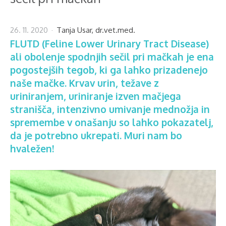
26. 11. 2020
Tanja Usar, dr.vet.med.
FLUTD (Feline Lower Urinary Tract Disease)
ali obolenje spodnjih sečil pri mačkah je ena
pogostejših tegob, ki ga lahko prizadenejo
naše mačke. Krvav urin, težave z
uriniranjem, uriniranje izven mačjega
stranišča, intenzivno umivanje mednožja in
spremembe v onašanju so lahko pokazatelj,
da je potrebno ukrepati. Muri nam bo
hvaležen!