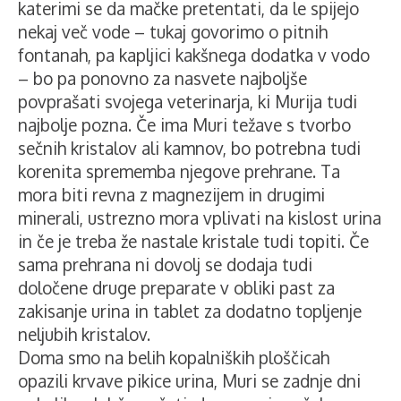
katerimi se da mačke pretentati, da le spijejo
nekaj več vode – tukaj govorimo o pitnih
fontanah, pa kapljici kakšnega dodatka v vodo
– bo pa ponovno za nasvete najboljše
povprašati svojega veterinarja, ki Murija tudi
najbolje pozna. Če ima Muri težave s tvorbo
sečnih kristalov ali kamnov, bo potrebna tudi
korenita sprememba njegove prehrane. Ta
mora biti revna z magnezijem in drugimi
minerali, ustrezno mora vplivati na kislost urina
in če je treba že nastale kristale tudi topiti. Če
sama prehrana ni dovolj se dodaja tudi
določene druge preparate v obliki past za
zakisanje urina in tablet za dodatno topljenje
neljubih kristalov.
Doma smo na belih kopalniških ploščicah
opazili krvave pikice urina, Muri se zadnje dni