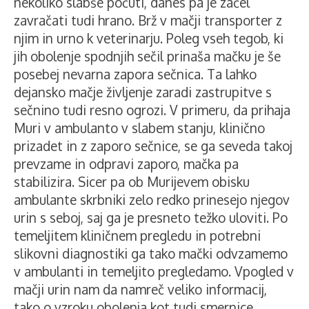
nekoliko slabše počuti, danes pa je začel
zavračati tudi hrano. Brž v mačji transporter z
njim in urno k veterinarju. Poleg vseh tegob, ki
jih obolenje spodnjih sečil prinaša mačku je še
posebej nevarna zapora sečnica. Ta lahko
dejansko mačje življenje zaradi zastrupitve s
sečnino tudi resno ogrozi. V primeru, da prihaja
Muri v ambulanto v slabem stanju, klinično
prizadet in z zaporo sečnice, se ga seveda takoj
prevzame in odpravi zaporo, mačka pa
stabilizira. Sicer pa ob Murijevem obisku
ambulante skrbniki zelo redko prinesejo njegov
urin s seboj, saj ga je presneto težko uloviti. Po
temeljitem kliničnem pregledu in potrebni
slikovni diagnostiki ga tako mački odvzamemo
v ambulanti in temeljito pregledamo. Vpogled v
mačji urin nam da namreč veliko informacij,
tako o vzroku obolenja kot tudi smernice