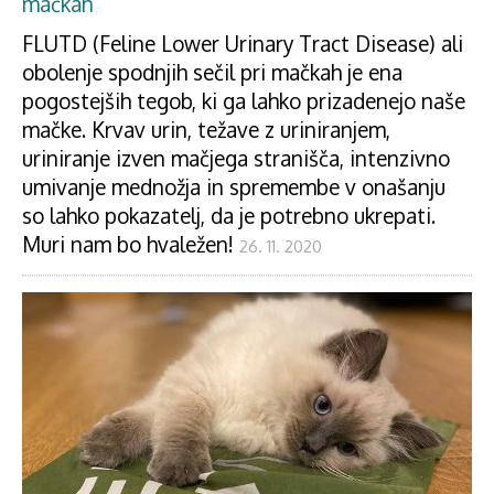
mačkah
FLUTD (Feline Lower Urinary Tract Disease) ali
obolenje spodnjih sečil pri mačkah je ena
pogostejših tegob, ki ga lahko prizadenejo naše
mačke. Krvav urin, težave z uriniranjem,
uriniranje izven mačjega stranišča, intenzivno
umivanje mednožja in spremembe v onašanju
so lahko pokazatelj, da je potrebno ukrepati.
Muri nam bo hvaležen!
26. 11. 2020