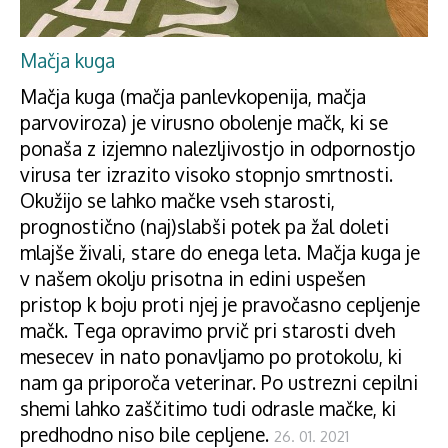
Mačja kuga
Mačja kuga (mačja panlevkopenija, mačja
parvoviroza) je virusno obolenje mačk, ki se
ponaša z izjemno nalezljivostjo in odpornostjo
virusa ter izrazito visoko stopnjo smrtnosti.
Okužijo se lahko mačke vseh starosti,
prognostično (naj)slabši potek pa žal doleti
mlajše živali, stare do enega leta. Mačja kuga je
v našem okolju prisotna in edini uspešen
pristop k boju proti njej je pravočasno cepljenje
mačk. Tega opravimo prvič pri starosti dveh
mesecev in nato ponavljamo po protokolu, ki
nam ga priporoča veterinar. Po ustrezni cepilni
shemi lahko zaščitimo tudi odrasle mačke, ki
predhodno niso bile cepljene.
26. 01. 2021