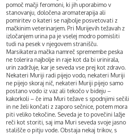
pomoč mačji feromoni, ki jih uporabimo v
stanovanju, določena aromaterapija ali
pomiritev o kateri se najbolje posvetovati z
mačkinim veterinarjem. Pri Murijevih težavah z
izločanjem urina pa je vselej modro pomisliti
tudi na pesek v njegovem stranišču.
Marsikatera mačka namreč spremembe peska
ne tolerira najbolje in raje kot da bi urinirala,
urin zadržuje, kar je seveda vse prej kot zdravo.
Nekateri Muriji radi pijejo vodo, nekateri Muriji
ne pijejo skoraj nič, nekateri Muriji pijejo samo
postano vodo iz vaz ali tekočo v bideju –
kakorkoli – če ima Muri težave s spodnjimi sečili
in ne želi končati z zaporo sečnice, potem mora
piti veliko tekočine. Seveda je to povečini lažje
reči kot storiti, saj ima Muri seveda svoje jasno
stališče o pitju vode. Obstaja nekaj trikov, s