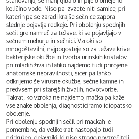
stanovanju, se manj gibajo in pijejo omejeno
količino vode. Niso pa izvzete niti samice, pri
katerih pa se zaradi krajše sečnice zapora
slednje pojavlja redkeje. Pri obolenju spodnjih
sečil gre namreč za težave, ki se pojavljajo v
sečnem mehurju in sečnici. Vzroki so
mnogoštevilni, najpogosteje so za težave krive
bakterijske okužbe in tvorba urinskih kristalov,
pri mladih živalih lahko najdemo tudi prirojene
anatomske nepravilnosti, sicer pa lahko
odkrijemo še virusne okužbe, sečne kamne in
predvsem pri starejših živalih, novotvorbe.
Takrat, ko vzroka ne najdemo, mačka pa kaže
vse znake obolenja, diagnosticiramo idiopatsko
obolenje.
Pri obolenju spodnjih sečil pri mačkah je
pomembno, da velikokrat nastopajo tudi
pridruženi dejavniki, ki niso strogo povzročitelji