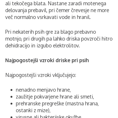
ali tekočega blata. Nastane zaradi motenega
delovanja prebavil, pri čemer črevesje ne more
več normalno vsrkavati vode in hranil.
Pri nekaterih psih gre za blago prebavno
motnjo, pri drugih pa lahko driska povzroči hitro
dehidracijo in izgubo elektrolitov.
Najpogostejši vzroki driske pri psih
Najpogostejši vzroki vključujejo:
nenadno menjavo hrane,
zaužitje pokvarjene hrane ali smeti,
prehranske pregreške (mastna hrana,
ostanki z mize),
virusne ali bakterijske okužbe,