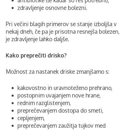
antibiotike (le kadar so res potrebni),
zdravljenje osnovne bolezni.
Pri večini blagih primerov se stanje izboljša v
nekaj dneh, če pa je prisotna resnejša bolezen,
je zdravljenje lahko daljše.
Kako preprečiti drisko?
Možnost za nastanek driske zmanjšamo s:
kakovostno in uravnoteženo prehrano,
postopnim uvajanjem nove hrane,
rednim razglistenjem,
preprečevanjem dostopa do smeti,
cepljenjem,
preprečevanjem zaužitja tujkov med