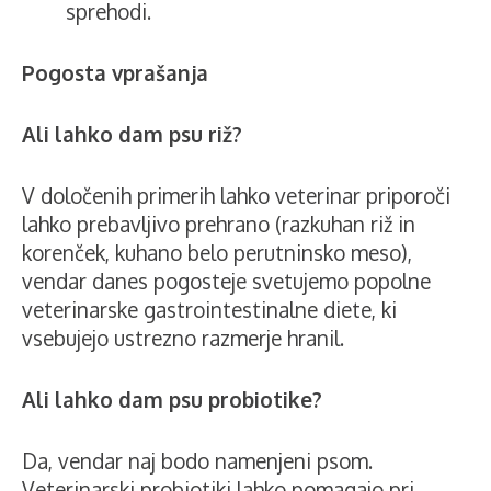
sprehodi.
Pogosta vprašanja
Ali lahko dam psu riž?
V določenih primerih lahko veterinar priporoči
lahko prebavljivo prehrano (razkuhan riž in
korenček, kuhano belo perutninsko meso),
vendar danes pogosteje svetujemo popolne
veterinarske gastrointestinalne diete, ki
vsebujejo ustrezno razmerje hranil.
Ali lahko dam psu probiotike?
Da, vendar naj bodo namenjeni psom.
Veterinarski probiotiki lahko pomagajo pri