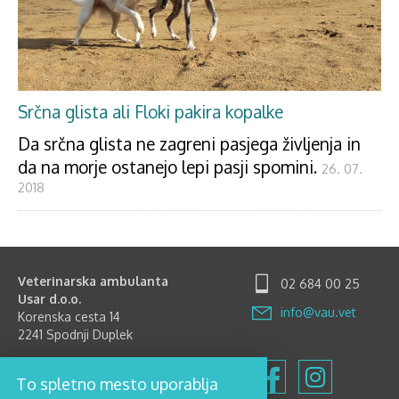
Srčna glista ali Floki pakira kopalke
Da srčna glista ne zagreni pasjega življenja in
da na morje ostanejo lepi pasji spomini.
26. 07.
2018
Veterinarska ambulanta
02 684 00 25
Usar d.o.o.
info@vau.vet
Korenska cesta 14
2241 Spodnji Duplek
Delovni čas
To spletno mesto uporablja
Ponedeljek-Petek: 8.00-12.00