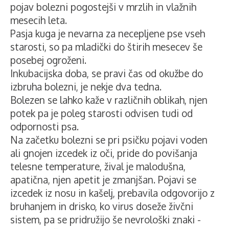
pojav bolezni pogostejši v mrzlih in vlažnih
mesecih leta.
Pasja kuga je nevarna za necepljene pse vseh
starosti, so pa mladički do štirih mesecev še
posebej ogroženi.
Inkubacijska doba, se pravi čas od okužbe do
izbruha bolezni, je nekje dva tedna.
Bolezen se lahko kaže v različnih oblikah, njen
potek pa je poleg starosti odvisen tudi od
odpornosti psa.
Na začetku bolezni se pri psičku pojavi voden
ali gnojen izcedek iz oči, pride do povišanja
telesne temperature, žival je malodušna,
apatična, njen apetit je zmanjšan. Pojavi se
izcedek iz nosu in kašelj, prebavila odgovorijo z
bruhanjem in drisko, ko virus doseže živčni
sistem, pa se pridružijo še nevrološki znaki -