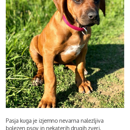
Pasja kuga je izjemno nevarna nalezljiva
bolezen psov in nekaterih drugih zveri.