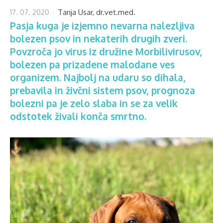
17. 07. 2020
Tanja Usar, dr.vet.med.
Pasja kuga je izjemno nevarna nalezljiva
bolezen psov in nekaterih drugih zveri.
Povzroča jo virus iz družine Morbilivirusov,
bolezen pa prizadene malodane ves
organizem. Najbolj na udaru so dihala,
prebavila in živčni sistem psov, prognoza
bolezni pa je zelo slaba in se za velik
odstotek živali konča smrtno.