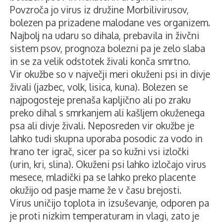
Povzroča jo virus iz družine Morbilivirusov,
bolezen pa prizadene malodane ves organizem.
Najbolj na udaru so dihala, prebavila in živčni
sistem psov, prognoza bolezni pa je zelo slaba
in se za velik odstotek živali konča smrtno.
Vir okužbe so v največji meri okuženi psi in divje
živali (jazbec, volk, lisica, kuna). Bolezen se
najpogosteje prenaša kapljično ali po zraku
preko dihal s smrkanjem ali kašljem okuženega
psa ali divje živali. Neposreden vir okužbe je
lahko tudi skupna uporaba posodic za vodo in
hrano ter igrač, sicer pa so kužni vsi izločki
(urin, kri, slina). Okuženi psi lahko izločajo virus
mesece, mladički pa se lahko preko placente
okužijo od pasje mame že v času brejosti.
Virus uničijo toplota in izsuševanje, odporen pa
je proti nizkim temperaturam in vlagi, zato je