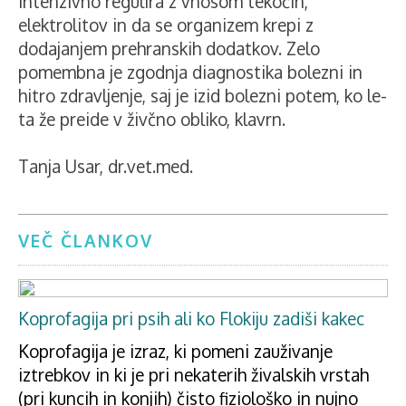
intenzivno regulira z vnosom tekočin,
elektrolitov in da se organizem krepi z
dodajanjem prehranskih dodatkov. Zelo
pomembna je zgodnja diagnostika bolezni in
hitro zdravljenje, saj je izid bolezni potem, ko le-
ta že preide v živčno obliko, klavrn.
Tanja Usar, dr.vet.med.
VEČ ČLANKOV
Koprofagija pri psih ali ko Flokiju zadiši kakec
Koprofagija je izraz, ki pomeni zauživanje
iztrebkov in ki je pri nekaterih živalskih vrstah
(pri kuncih in konjih) čisto fiziološko in nujno