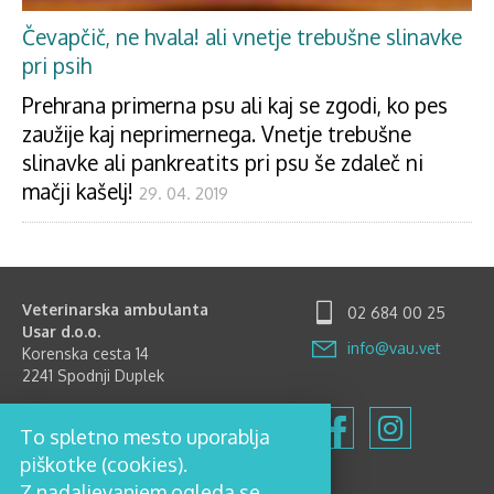
Čevapčič, ne hvala! ali vnetje trebušne slinavke
pri psih
Prehrana primerna psu ali kaj se zgodi, ko pes
zaužije kaj neprimernega. Vnetje trebušne
slinavke ali pankreatits pri psu še zdaleč ni
mačji kašelj!
29. 04. 2019
Veterinarska ambulanta
02 684 00 25
Usar d.o.o.
info@vau.vet
Korenska cesta 14
2241 Spodnji Duplek
Delovni čas
To spletno mesto uporablja
Ponedeljek-Petek: 8.00-12.00
in 15.00-18.00
piškotke (cookies).
Sobota: 8.00-12.00
Z nadaljevanjem ogleda se