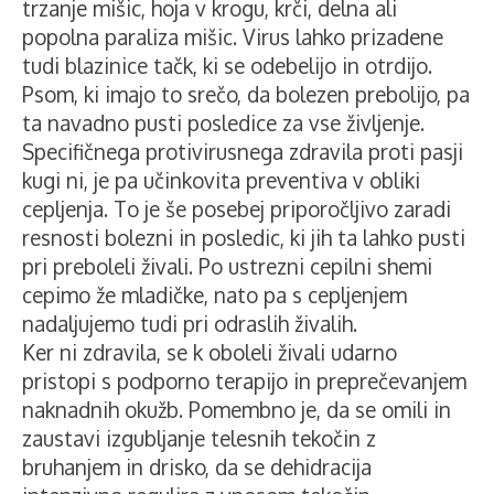
trzanje mišic, hoja v krogu, krči, delna ali
popolna paraliza mišic. Virus lahko prizadene
tudi blazinice tačk, ki se odebelijo in otrdijo.
Psom, ki imajo to srečo, da bolezen prebolijo, pa
ta navadno pusti posledice za vse življenje.
Specifičnega protivirusnega zdravila proti pasji
kugi ni, je pa učinkovita preventiva v obliki
cepljenja. To je še posebej priporočljivo zaradi
resnosti bolezni in posledic, ki jih ta lahko pusti
pri preboleli živali. Po ustrezni cepilni shemi
cepimo že mladičke, nato pa s cepljenjem
nadaljujemo tudi pri odraslih živalih.
Ker ni zdravila, se k oboleli živali udarno
pristopi s podporno terapijo in preprečevanjem
naknadnih okužb. Pomembno je, da se omili in
zaustavi izgubljanje telesnih tekočin z
bruhanjem in drisko, da se dehidracija