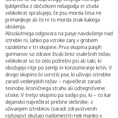
ljubljenčka z občutkom nelagodja in studa
velikokrat sprašujejo, če psu morda česa ne
primanjkuje ali če ni to morda znak kakega
obolenja.
Absolutnega odgovora na pasje navdušenje nad
iztrebki ni, lahko pa vzroke zanj v grobem
razdelimo v tri skupine. Prva skupina pasjih
gurmanov so zdrave živali brez vsakršnih težav,
velikokrat so to zelo požrešni psi ali taki, ki
obožujejo ritje po zemlji in konzumiranje krtin. V
drugo skupino bi uvrstili pse, ki uživajo iztrebke
zaradi vedenjskih težav – največkrat zaradi
tesnobe, kroničnega strahu ali odtegnitvene
stiske. V tretjo skupino pa sodijo psi, ki – to kar
dejansko največkrat prešine skrbnike- z
uživanjem iztrebkov (zaradi zdravstvenih
razlogov) skušajo nadomestiti nek manko v