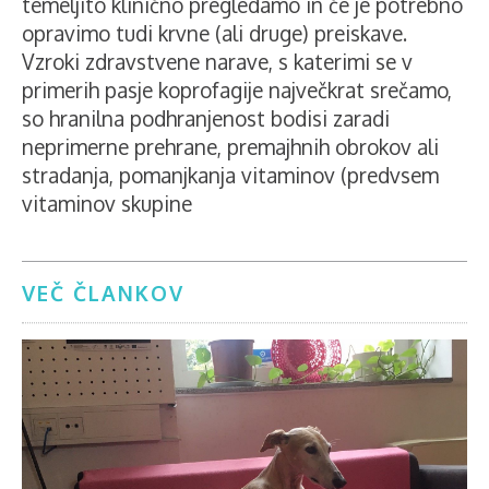
temeljito klinično pregledamo in če je potrebno
opravimo tudi krvne (ali druge) preiskave.
Vzroki zdravstvene narave, s katerimi se v
primerih pasje koprofagije največkrat srečamo,
so hranilna podhranjenost bodisi zaradi
neprimerne prehrane, premajhnih obrokov ali
stradanja, pomanjkanja vitaminov (predvsem
vitaminov skupine
VEČ ČLANKOV