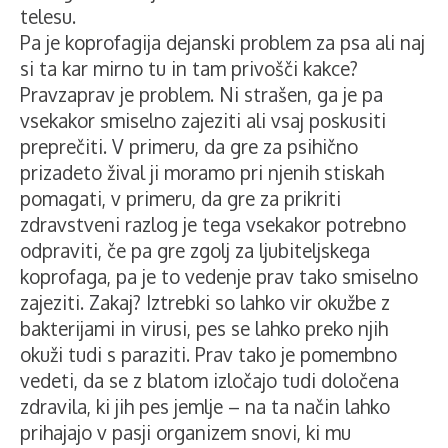
telesu.
Pa je koprofagija dejanski problem za psa ali naj
si ta kar mirno tu in tam privošči kakce?
Pravzaprav je problem. Ni strašen, ga je pa
vsekakor smiselno zajeziti ali vsaj poskusiti
preprečiti. V primeru, da gre za psihično
prizadeto žival ji moramo pri njenih stiskah
pomagati, v primeru, da gre za prikriti
zdravstveni razlog je tega vsekakor potrebno
odpraviti, če pa gre zgolj za ljubiteljskega
koprofaga, pa je to vedenje prav tako smiselno
zajeziti. Zakaj? Iztrebki so lahko vir okužbe z
bakterijami in virusi, pes se lahko preko njih
okuži tudi s paraziti. Prav tako je pomembno
vedeti, da se z blatom izločajo tudi določena
zdravila, ki jih pes jemlje – na ta način lahko
prihajajo v pasji organizem snovi, ki mu