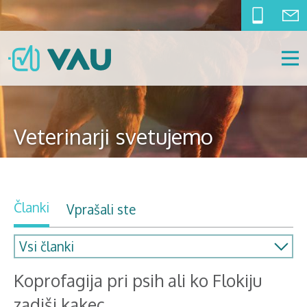
Veterinarji svetujemo
Članki
Vprašali ste
Koprofagija pri psih ali ko Flokiju
zadiši kakec