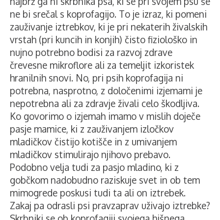
najbrž ga ni skrbnika psa, ki se pri svojem psu še
ne bi srečal s koprofagijo. To je izraz, ki pomeni
zauživanje iztrebkov, ki je pri nekaterih živalskih
vrstah (pri kuncih in konjih) čisto fiziološko in
nujno potrebno bodisi za razvoj zdrave
črevesne mikroflore ali za temeljit izkoristek
hranilnih snovi. No, pri psih koprofagija ni
potrebna, nasprotno, z določenimi izjemami je
nepotrebna ali za zdravje živali celo škodljiva.
Ko govorimo o izjemah imamo v mislih doječe
pasje mamice, ki z zauživanjem izločkov
mladičkov čistijo kotišče in z umivanjem
mladičkov stimulirajo njihovo prebavo.
Podobno velja tudi za pasjo mladino, ki z
gobčkom nadobudno raziskuje svet in ob tem
mimogrede poskusi tudi ta ali on iztrebek.
Zakaj pa odrasli psi pravzaprav uživajo iztrebke?
Skrbniki se ob koprofagiji svojega hišnega