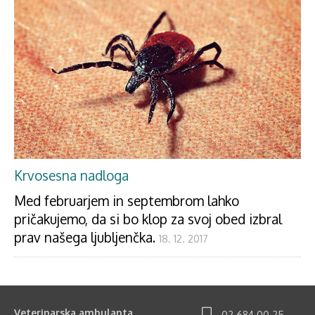
Krvosesna nadloga
Med februarjem in septembrom lahko
pričakujemo, da si bo klop za svoj obed izbral
prav našega ljubljenčka.
18. 12. 2017
Veterinarska ambulanta
02 684 00 25