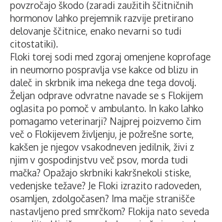
povzročajo škodo (zaradi zaužitih ščitničnih
hormonov lahko prejemnik razvije pretirano
delovanje ščitnice, enako nevarni so tudi
citostatiki).
Floki torej sodi med zgoraj omenjene koprofage
in neumorno pospravlja vse kakce od blizu in
daleč in skrbnik ima nekega dne tega dovolj.
Željan odprave odvratne navade se s Flokijem
oglasita po pomoč v ambulanto. In kako lahko
pomagamo veterinarji? Najprej poizvemo čim
več o Flokijevem življenju, je požrešne sorte,
kakšen je njegov vsakodneven jedilnik, živi z
njim v gospodinjstvu več psov, morda tudi
mačka? Opažajo skrbniki kakršnekoli stiske,
vedenjske težave? Je Floki izrazito radoveden,
osamljen, zdolgočasen? Ima mačje stranišče
nastavljeno pred smrčkom? Flokija nato seveda