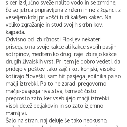
sicer izključno sveže nalito vodo in se zmrdne,
če so jetrca pripravljena z rižem in ne z žganci, z
veseljem kdaj privošči tudi kakšen kakec. Na
veliko zgražanje in stud svojih skrbnikov,
kajpada.
Odvisno od izbirčnosti Flokijev nekateri
prisegajo na svoje kakce ali kakce svojih pasjih
sotrpinov, medtem ko drugi raje izbirajo kakce
drugih živalskih vrst. Pri tem je dobro vedeti, da
pridejo v poštev tako zajčji kot konjski, visoko
kotirajo človeški, sam hit pasjega jedilnika pa so
mačji iztrebki. Pa to ne zaradi pregovorno
mačje-pasjega rivalstva, temveč čisto
preprosto zato, ker vsebujejo mačji iztrebki
visok delež beljakovin in so zato izjemno
mamljivi.
Šalo na stran, naj deluje še tako neokusno,