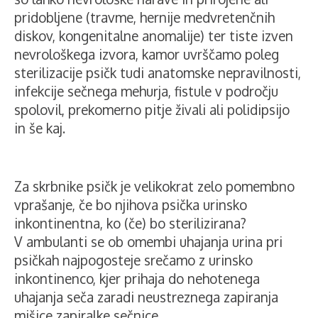
pridobljene (travme, hernije medvretenčnih
diskov, kongenitalne anomalije) ter tiste izven
nevrološkega izvora, kamor uvrščamo poleg
sterilizacije psičk tudi anatomske nepravilnosti,
infekcije sečnega mehurja, fistule v področju
spolovil, prekomerno pitje živali ali polidipsijo
in še kaj.
Za skrbnike psičk je velikokrat zelo pomembno
vprašanje, če bo njihova psička urinsko
inkontinentna, ko (če) bo sterilizirana?
V ambulanti se ob omembi uhajanja urina pri
psičkah najpogosteje srečamo z urinsko
inkontinenco, kjer prihaja do nehotenega
uhajanja seča zaradi neustreznega zapiranja
mišice zapiralke sečnice.