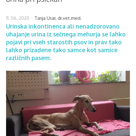
11. 06. 2020
Tanja Usar, dr.vet.med.
Urinska inkontinenca ali nenadzorovano
uhajanje urina iz sečnega mehurja se lahko
pojavi pri vseh starostih psov in prav tako
lahko prizadene tako samce kot samice
različnih pasem.