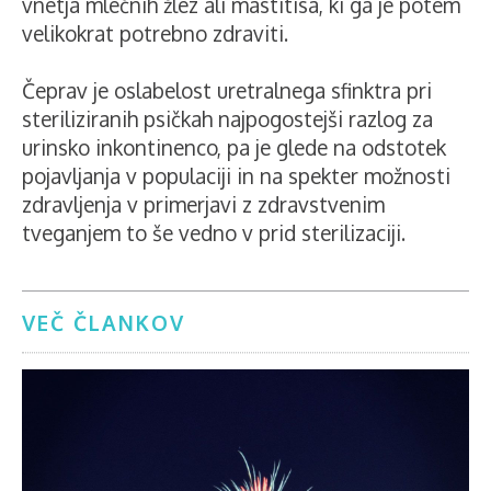
vnetja mlečnih žlez ali mastitisa, ki ga je potem
velikokrat potrebno zdraviti.
Čeprav je oslabelost uretralnega sfinktra pri
steriliziranih psičkah najpogostejši razlog za
urinsko inkontinenco, pa je glede na odstotek
pojavljanja v populaciji in na spekter možnosti
zdravljenja v primerjavi z zdravstvenim
tveganjem to še vedno v prid sterilizaciji.
VEČ ČLANKOV