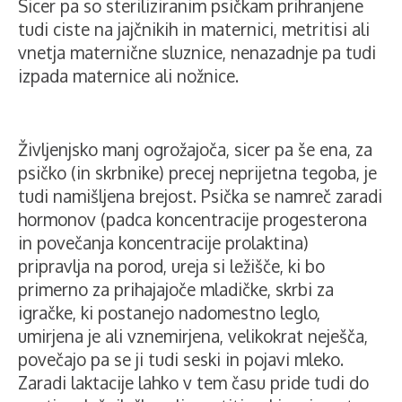
Sicer pa so steriliziranim psičkam prihranjene
tudi ciste na jajčnikih in maternici, metritisi ali
vnetja maternične sluznice, nenazadnje pa tudi
izpada maternice ali nožnice.
Življenjsko manj ogrožajoča, sicer pa še ena, za
psičko (in skrbnike) precej neprijetna tegoba, je
tudi namišljena brejost. Psička se namreč zaradi
hormonov (padca koncentracije progesterona
in povečanja koncentracije prolaktina)
pripravlja na porod, ureja si ležišče, ki bo
primerno za prihajajoče mladičke, skrbi za
igračke, ki postanejo nadomestno leglo,
umirjena je ali vznemirjena, velikokrat neješča,
povečajo pa se ji tudi seski in pojavi mleko.
Zaradi laktacije lahko v tem času pride tudi do