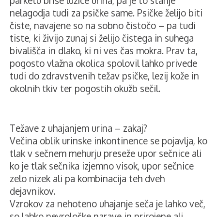
parketu briše lužice urina, pa je to stanje
nelagodja tudi za psičke same. Psičke želijo biti
čiste, navajene so na sobno čistočo – pa tudi
tiste, ki živijo zunaj si želijo čistega in suhega
bivališča in dlako, ki ni ves čas mokra. Prav ta,
pogosto vlažna okolica spolovil lahko privede
tudi do zdravstvenih težav psičke, lezij kože in
okolnih tkiv ter pogostih okužb sečil.
Težave z uhajanjem urina – zakaj?
Večina oblik urinske inkontinence se pojavlja, ko
tlak v sečnem mehurju preseže upor sečnice ali
ko je tlak sečnika izjemno visok, upor sečnice
zelo nizek ali pa kombinacija teh dveh
dejavnikov.
Vzrokov za nehoteno uhajanje seča je lahko več,
so lahko nevrološke narave in prirojene ali