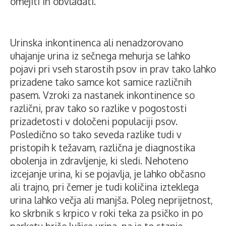
omejiti in obvladati.
Urinska inkontinenca ali nenadzorovano
uhajanje urina iz sečnega mehurja se lahko
pojavi pri vseh starostih psov in prav tako lahko
prizadene tako samce kot samice različnih
pasem. Vzroki za nastanek inkontinence so
različni, prav tako so razlike v pogostosti
prizadetosti v določeni populaciji psov.
Posledično so tako seveda razlike tudi v
pristopih k težavam, različna je diagnostika
obolenja in zdravljenje, ki sledi. Nehoteno
izcejanje urina, ki se pojavlja, je lahko občasno
ali trajno, pri čemer je tudi količina izteklega
urina lahko večja ali manjša. Poleg neprijetnost,
ko skrbnik s krpico v roki teka za psičko in po