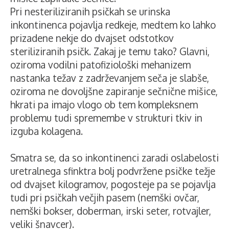
Pri nesteriliziranih psičkah se urinska
inkontinenca pojavlja redkeje, medtem ko lahko
prizadene nekje do dvajset odstotkov
steriliziranih psičk. Zakaj je temu tako? Glavni,
oziroma vodilni patofiziološki mehanizem
nastanka težav z zadrževanjem seča je slabše,
oziroma ne dovoljšne zapiranje sečnične mišice,
hkrati pa imajo vlogo ob tem kompleksnem
problemu tudi spremembe v strukturi tkiv in
izguba kolagena.
Smatra se, da so inkontinenci zaradi oslabelosti
uretralnega sfinktra bolj podvržene psičke težje
od dvajset kilogramov, pogosteje pa se pojavlja
tudi pri psičkah večjih pasem (nemški ovčar,
nemški bokser, doberman, irski seter, rotvajler,
veliki šnavcer).