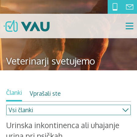
Veterinarji svetujemo
Članki
Vprašali ste
Urinska inkontinenca ali uhajanje
urina pri psičkah