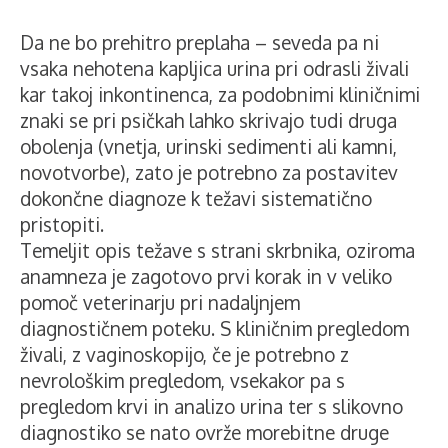
Da ne bo prehitro preplaha – seveda pa ni
vsaka nehotena kapljica urina pri odrasli živali
kar takoj inkontinenca, za podobnimi kliničnimi
znaki se pri psičkah lahko skrivajo tudi druga
obolenja (vnetja, urinski sedimenti ali kamni,
novotvorbe), zato je potrebno za postavitev
dokončne diagnoze k težavi sistematično
pristopiti.
Temeljit opis težave s strani skrbnika, oziroma
anamneza je zagotovo prvi korak in v veliko
pomoč veterinarju pri nadaljnjem
diagnostičnem poteku. S kliničnim pregledom
živali, z vaginoskopijo, če je potrebno z
nevrološkim pregledom, vsekakor pa s
pregledom krvi in analizo urina ter s slikovno
diagnostiko se nato ovrže morebitne druge