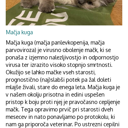
Mačja kuga
Mačja kuga (mačja panlevkopenija, mačja
parvoviroza) je virusno obolenje mačk, ki se
ponaša z izjemno nalezljivostjo in odpornostjo
virusa ter izrazito visoko stopnjo smrtnosti.
Okužijo se lahko mačke vseh starosti,
prognostično (naj)slabši potek pa žal doleti
mlajše živali, stare do enega leta. Mačja kuga je
v našem okolju prisotna in edini uspešen
pristop k boju proti njej je pravočasno cepljenje
mačk. Tega opravimo prvič pri starosti dveh
mesecev in nato ponavljamo po protokolu, ki
nam ga priporoča veterinar. Po ustrezni cepilni