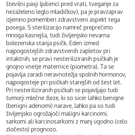
številni pasji ljubimci pred vrati, tveganje za
nezaželeno leglo mladičkov), pa je pravzaprav
izjemno pomemben zdravstveni aspekt tega
posega. S sterilizacijo namreč preprečimo
mnoga kasnejša, tudi življenjsko nevarna
bolezenska stanja psičk. Eden izmed
najpogostejših zdravstvenih zapletov pri
intaktnih, se pravi nesteriliziranih psičkah je
gnojno vnetje maternice (piometra). Ta se
pojavlja zaradi neravnotežja spolnih hormonov,
najpogosteje pri psičkah starejših od šest let.
Pri nesteriliziranih psičkah se pojavljajo tudi
tumorji mlečne žleze, ki so sicer lahko benigne
(benigni adenomi) narave, lahko pa so tudi
življenjsko ogrožajoči maligni karcinomi,
sarkomi ali karcinosarkomi z manj ugodno (celo
zločesto) prognozo.