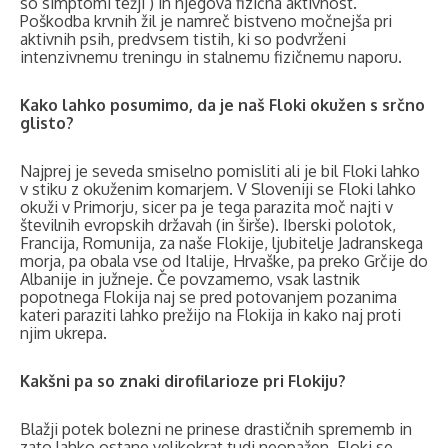
so simptomi težji ) in njegova fizična aktivnost.
Poškodba krvnih žil je namreč bistveno močnejša pri
aktivnih psih, predvsem tistih, ki so podvrženi
intenzivnemu treningu in stalnemu fizičnemu naporu.
Kako lahko posumimo, da je naš Floki okužen s srčno
glisto?
Najprej je seveda smiselno pomisliti ali je bil Floki lahko
v stiku z okuženim komarjem. V Sloveniji se Floki lahko
okuži v Primorju, sicer pa je tega parazita moč najti v
številnih evropskih državah (in širše). Iberski polotok,
Francija, Romunija, za naše Flokije, ljubitelje Jadranskega
morja, pa obala vse od Italije, Hrvaške, pa preko Grčije do
Albanije in južneje. Če povzamemo, vsak lastnik
popotnega Flokija naj se pred potovanjem pozanima
kateri paraziti lahko prežijo na Flokija in kako naj proti
njim ukrepa.
Kakšni pa so znaki dirofilarioze pri Flokiju?
Blažji potek bolezni ne prinese drastičnih sprememb in
zato lahko ostane velikokrat tudi neopažen. Floki se