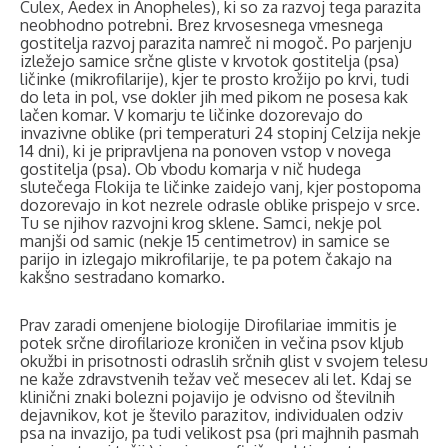
Culex, Aedex in Anopheles), ki so za razvoj tega parazita
neobhodno potrebni. Brez krvosesnega vmesnega
gostitelja razvoj parazita namreč ni mogoč. Po parjenju
izležejo samice srčne gliste v krvotok gostitelja (psa)
ličinke (mikrofilarije), kjer te prosto krožijo po krvi, tudi
do leta in pol, vse dokler jih med pikom ne posesa kak
lačen komar. V komarju te ličinke dozorevajo do
invazivne oblike (pri temperaturi 24 stopinj Celzija nekje
14 dni), ki je pripravljena na ponoven vstop v novega
gostitelja (psa). Ob vbodu komarja v nič hudega
slutečega Flokija te ličinke zaidejo vanj, kjer postopoma
dozorevajo in kot nezrele odrasle oblike prispejo v srce.
Tu se njihov razvojni krog sklene. Samci, nekje pol
manjši od samic (nekje 15 centimetrov) in samice se
parijo in izlegajo mikrofilarije, te pa potem čakajo na
kakšno sestradano komarko.
Prav zaradi omenjene biologije Dirofilariae immitis je
potek srčne dirofilarioze kroničen in večina psov kljub
okužbi in prisotnosti odraslih srčnih glist v svojem telesu
ne kaže zdravstvenih težav več mesecev ali let. Kdaj se
klinični znaki bolezni pojavijo je odvisno od številnih
dejavnikov, kot je število parazitov, individualen odziv
psa na invazijo, pa tudi velikost psa (pri majhnih pasmah