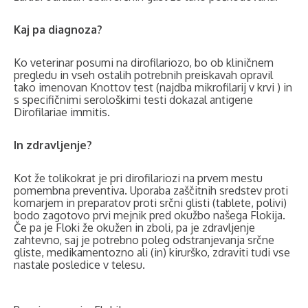
Kaj pa diagnoza?
Ko veterinar posumi na dirofilariozo, bo ob kliničnem
pregledu in vseh ostalih potrebnih preiskavah opravil
tako imenovan Knottov test (najdba mikrofilarij v krvi ) in
s specifičnimi serološkimi testi dokazal antigene
Dirofilariae immitis.
In zdravljenje?
Kot že tolikokrat je pri dirofilariozi na prvem mestu
pomembna preventiva. Uporaba zaščitnih sredstev proti
komarjem in preparatov proti srčni glisti (tablete, polivi)
bodo zagotovo prvi mejnik pred okužbo našega Flokija.
Če pa je Floki že okužen in zboli, pa je zdravljenje
zahtevno, saj je potrebno poleg odstranjevanja srčne
gliste, medikamentozno ali (in) kirurško, zdraviti tudi vse
nastale posledice v telesu.