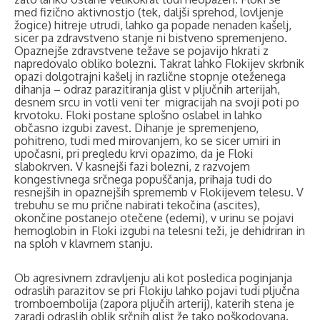
med fizično aktivnostjo (tek, daljši sprehod, lovljenje
žogice) hitreje utrudi, lahko ga popade nenaden kašelj,
sicer pa zdravstveno stanje ni bistveno spremenjeno.
Opaznejše zdravstvene težave se pojavijo hkrati z
napredovalo obliko bolezni. Takrat lahko Flokijev skrbnik
opazi dolgotrajni kašelj in različne stopnje oteženega
dihanja – odraz parazitiranja glist v pljučnih arterijah,
desnem srcu in votli veni ter
migracijah na svoji poti po
krvotoku. Floki postane splošno oslabel in lahko
občasno izgubi zavest. Dihanje je spremenjeno,
pohitreno, tudi med mirovanjem, ko se sicer umiri in
upočasni, pri pregledu krvi opazimo, da je Floki
slabokrven. V kasnejši fazi bolezni, z razvojem
kongestivnega srčnega popuščanja, prihaja tudi do
resnejših in opaznejših sprememb v Flokijevem telesu. V
trebuhu se mu prične nabirati tekočina (ascites),
okončine postanejo otečene (edemi), v urinu se pojavi
hemoglobin in Floki izgubi na telesni teži, je dehidriran in
na sploh v klavrnem stanju.
Ob agresivnem zdravljenju ali kot posledica poginjanja
odraslih parazitov se pri Flokiju lahko pojavi tudi
pljučna
tromboembolija (zapora pljučih arterij), katerih stena je
zaradi odraslih oblik srčnih glist že tako poškodovana.