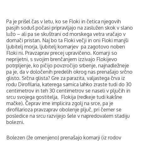
Pa je prišel čas v letu, ko se Floki in četica njegovih
pasjih soduš počasi pripravljajo na zaslužen skok v slano
lužo – ali pa se skuštrani od morskega vetra vračajo v
domači pristan. Naj bo ta Floki večji in oni Floki manjši
ljubitelj morja, ljubitelj komarjev
pa zagotovo noben
Floki ni. Pravzaprav precej upravičeno. Komarji so
neprijetni, s svojim brenčanjem izzivajo Flokijevo
potrpljenje, ko pičijo povzročijo srbenje, najnadležneje
pa je, da v določenih predelih okrog nas prenašajo srčno
glisto. Srčna glista? Gre za parazita, valjastega črva iz
rodu Dirofilaria, katerega samica lahko zraste tudi do 30
centimetrov in teh 30 centimetrov se naseli v pljučih in
srcu svojega gostitelja,
Flokija (redkeje tudi kakšne
mačke). Čeprav ime implicira zgolj na srce, pa je
dirofilarioza pravzaprav obolenje pljuč, pri čemer se
posledice na srcu razvijejo šele v napredovalem stadiju
bolezni.
Bolezen (že omenjeno) prenašajo komarji (iz rodov