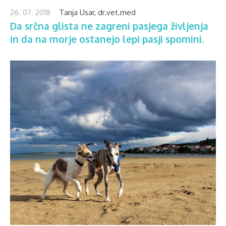
26. 07. 2018
Tanja Usar, dr.vet.med
Da srčna glista ne zagreni pasjega življenja
in da na morje ostanejo lepi pasji spomini.