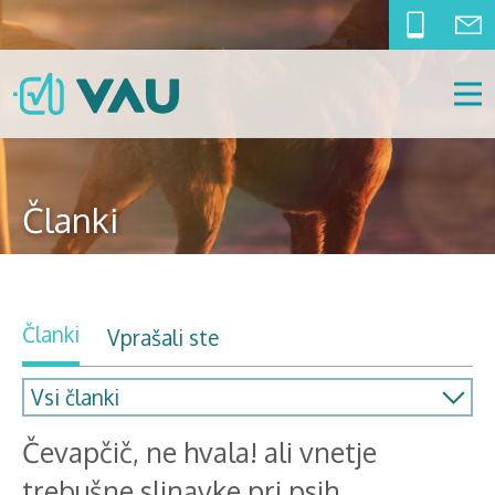
Članki
Članki
Vprašali ste
Čevapčič, ne hvala! ali vnetje
trebušne slinavke pri psih