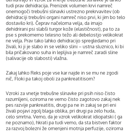
tudi prav dehidracija. Prenizek volumen krvi namreč
onemogoči trebušni slinavki ustrezno prekrvavitev (ob
dehidraciji trebušni organi namreč niso prvi, ki jim bo telo
dostavilo kri). Čeprav načeloma velja, da imajo
dehidrirani psi slabši turgor kože (elastičnost), pa to za
pse s prekomerno telesno težo ali debelostjo velikokrat
ne velja. Prav tako lahko dehidracijo spregledamo pri
živali, ki ji je slabo in se veliko slini – ustna sluznico, ki bi
bila pričakovano suha in lepljiva je namreč zaradi sline
(salivacije ob slabosti) vlažna.
Zakaj lahko Reks poje vse kar najde in se mu ne zgodi
nič, Floki pa takoj oboli za pankreatitisom?
Vzroki za vnetje trebušne slinavke pri psih niso čisto
razumljeni, oziroma ne vemo čisto zagotovo zakaj nek
pes razvije pankreatitis, drugi pa ne in zakaj se pri eni
živali pojavi zgolj blaga oblika, pri drugi pa zelo huda,
celo smrtna. Vemo, da je vzrok velikokrat idiopatski ( ga
ne poznamo), hkrati pa tudi vemo, da sta bistven faktor
za razvoj bolezni že omenjeni motnja perfuzije, oziroma