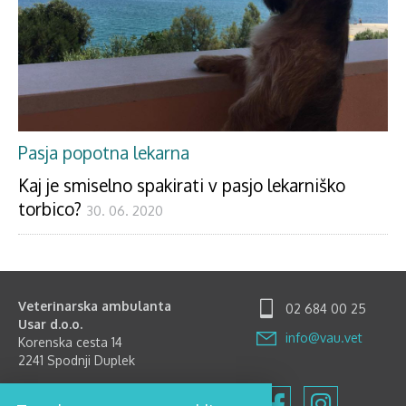
Pasja popotna lekarna
Kaj je smiselno spakirati v pasjo lekarniško
torbico?
30. 06. 2020
Veterinarska ambulanta
02 684 00 25
Usar d.o.o.
info@vau.vet
Korenska cesta 14
2241 Spodnji Duplek
Delovni čas