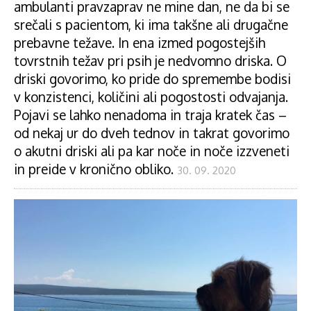
ambulanti pravzaprav ne mine dan, ne da bi se
srečali s pacientom, ki ima takšne ali drugačne
prebavne težave. In ena izmed pogostejših
tovrstnih težav pri psih je nedvomno driska. O
driski govorimo, ko pride do spremembe bodisi
v konzistenci, količini ali pogostosti odvajanja.
Pojavi se lahko nenadoma in traja kratek čas –
od nekaj ur do dveh tednov in takrat govorimo
o akutni driski ali pa kar noče in noče izzveneti
in preide v kronično obliko.
30. 09. 2020