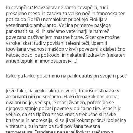
In čevapčiči? Pravzaprav ne samo čevapčiči, tudi
prekajeno meso in zaseka za veliko noč in francoska ter
potica ob Božiču nemalokrat pripeljejo Flokija v
veterinarsko ambulanto. Večina primerov pasjega
pankreatitisa, ki jih srečamo veterinarji je namreč
povezana z uživanjem mastne hrane. Sicer gre možne
vzroke iskati tudi v povišani telesni teži, lipemiji
(povišana vrednost maščob v krvi) povezani z diabetično
ketoacidozo, pa poškodbi in nekaterih zdravilih (nekateri
antiepileptiki in imunosupresivi,..)
Kako pa lahko posumimo na pankreatitis pri svojem psu?
Je že tako, da veliko akutnih vnetij trebušne slinavke v
ambulanti niti ne srečamo. Floki doma kak dan bruha,
dva dni ne je, več spi, je manj živahen, potem pa se
njegovo stanje počasi povrne v običajne tire. Včasih je
veljalo, da sta tipična znaka vnetja trebušne slinavke
bruhanje in anoreksija, ki se ji velikokrat pridruži bolečina
v trebuhu, tu in tam pa tudi povišana telesna
temperatura. Dandanes pa se velikokrat srečamo z