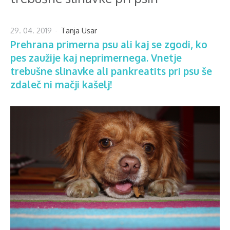
29. 04. 2019
Tanja Usar
Prehrana primerna psu ali kaj se zgodi, ko
pes zaužije kaj neprimernega. Vnetje
trebušne slinavke ali pankreatits pri psu še
zdaleč ni mačji kašelj!