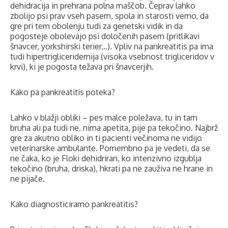
dehidracija in prehrana polna maščob. Čeprav lahko
zbolijo psi prav vseh pasem, spola in starosti vemo, da
gre pri tem obolenju tudi za genetski vidik in da
pogosteje obolevajo psi določenih pasem (pritlikavi
šnavcer, yorkshirski terier,..). Vpliv na pankreatitis pa ima
tudi hipertrigliceridemija (visoka vsebnost trigliceridov v
krvi), ki je pogosta težava pri šnavcerjih.
Kako pa pankreatitis poteka?
Lahko v blažji obliki – pes malce poležava, tu in tam
bruha ali pa tudi ne, nima apetita, pije pa tekočino. Najbrž
gre za akutno obliko in ti pacienti večinoma ne vidijo
veterinarske ambulante. Pomembno pa je vedeti, da se
ne čaka, ko je Floki dehidriran, ko intenzivno izgublja
tekočino (bruha, driska), hkrati pa ne zauživa ne hrane in
ne pijače.
Kako diagnosticiramo pankreatitis?