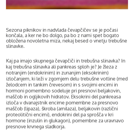
Sezona piknikov in nadvlada čevapčičev se je počasi
končala, a ker ne bo dolgo, pa bo z nami spet bogato
obložena novoletna miza, nekaj besed o vnetju trebušne
slinavke.
Kaj pa imajo skupnega čevapčiči in trebušna slinavka? In
kaj trebušna slinavka ali pankreas sploh je? Je žleza z
notranjim (endokrinim) in zunanjim (eksokrinim)
izločanjem, ki leži v zgornjem delu trebušne votline (med
želodcem in tankim črevesom) in s svojimi encimi in
hormoni pomembno sodeluje pri presnovi beljakovin,
maščob in ogljikovih hidratov. Eksokrini del pankreasa
izloča v dvanajstnik encime pomembne za presnovo
maščob (lipaza), škroba (amilaza), beljakovin (različni
proteolitični encimi), endokrini del pa sprošča v kri
hormone (inzulin in glukagon), pomembne za uravnavo
presnove krvnega sladkorja.