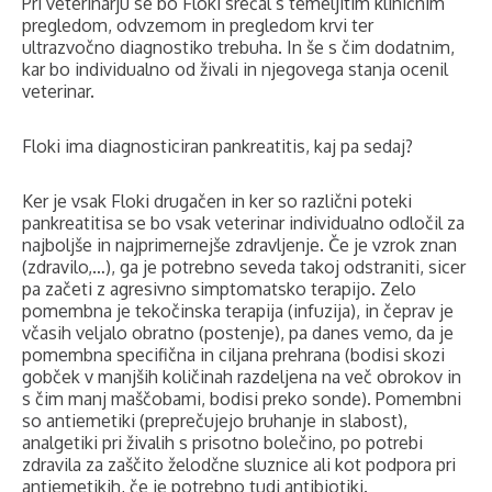
Pri veterinarju se bo Floki srečal s temeljitim kliničnim
pregledom, odvzemom in pregledom krvi ter
ultrazvočno diagnostiko trebuha. In še s čim dodatnim,
kar bo individualno od živali in njegovega stanja ocenil
veterinar.
Floki ima diagnosticiran pankreatitis, kaj pa sedaj?
Ker je vsak Floki drugačen in ker so različni poteki
pankreatitisa se bo vsak veterinar individualno odločil za
najboljše in najprimernejše zdravljenje. Če je vzrok znan
(zdravilo,…), ga je potrebno seveda takoj odstraniti, sicer
pa začeti z agresivno simptomatsko terapijo. Zelo
pomembna je tekočinska terapija (infuzija), in čeprav je
včasih veljalo obratno (postenje), pa danes vemo, da je
pomembna specifična in ciljana prehrana (bodisi skozi
gobček v manjših količinah razdeljena na več obrokov in
s čim manj maščobami, bodisi preko sonde). Pomembni
so antiemetiki (preprečujejo bruhanje in slabost),
analgetiki pri živalih s prisotno bolečino, po potrebi
zdravila za zaščito želodčne sluznice ali kot podpora pri
antiemetikih, če je potrebno tudi antibiotiki.