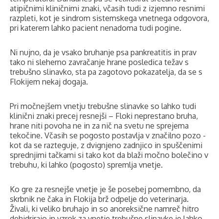
atipičnimi kliničnimi znaki, včasih tudi z izjemno resnimi
razpleti, kot je sindrom sistemskega vnetnega odgovora,
pri katerem lahko pacient nenadoma tudi pogine.
Ni nujno, da je vsako bruhanje psa pankreatitis in prav
tako ni sleherno zavračanje hrane posledica težav s
trebušno slinavko, sta pa zagotovo pokazatelja, da se s
Flokijem nekaj dogaja.
Pri močnejšem vnetju trebušne slinavke so lahko tudi
klinični znaki precej resnejši – Floki neprestano bruha,
hrane niti povoha ne in za nič na svetu ne sprejema
tekočine. Včasih se pogosto postavlja v značilno pozo -
kot da se razteguje, z dvignjeno zadnjico in spuščenimi
sprednjimi tačkami si tako kot da blaži močno bolečino v
trebuhu, ki lahko (pogosto) spremlja vnetje.
Ko gre za resnejše vnetje je še posebej pomembno, da
skrbnik ne čaka in Flokija brž odpelje do veterinarja.
Živali, ki veliko bruhajo in so anoreksične namreč hitro
dehidrirajo in vzrok za vnetje trebušne slinavke je lahko