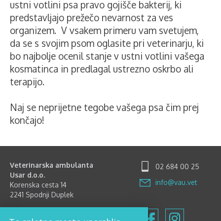
ustni votlini psa pravo gojišče bakterij, ki
predstavljajo prežečo nevarnost za ves
organizem. V vsakem primeru vam svetujem,
da se s svojim psom oglasite pri veterinarju, ki
bo najbolje ocenil stanje v ustni votlini vašega
kosmatinca in predlagal ustrezno oskrbo ali
terapijo.
Naj se neprijetne tegobe vašega psa čim prej
končajo!
Veterinarska ambulanta
02 684 00 25
Usar d.o.o.
info@vau.vet
Korenska cesta 14
2241 Spodnji Duplek
Delovni čas