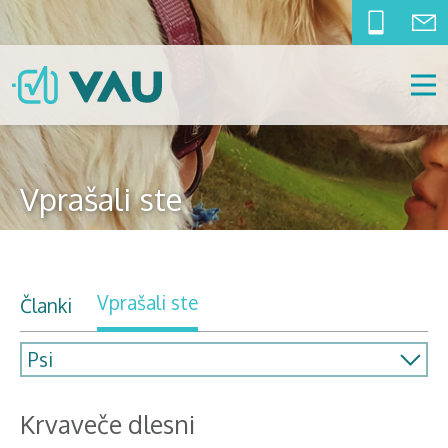
Vprašali ste
Vprašali ste
Članki
Krvaveče dlesni