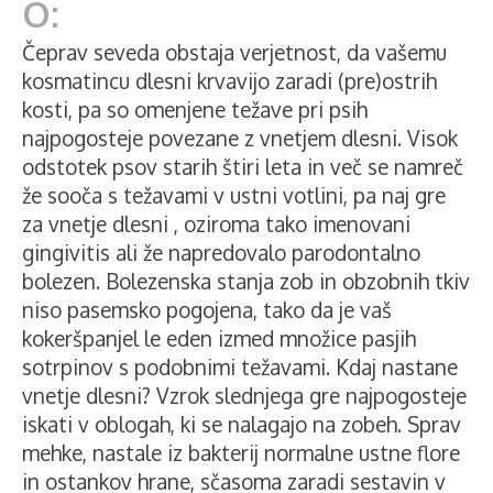
Čeprav seveda obstaja verjetnost, da vašemu
kosmatincu dlesni krvavijo zaradi (pre)ostrih
kosti, pa so omenjene težave pri psih
najpogosteje povezane z vnetjem dlesni. Visok
odstotek psov starih štiri leta in več se namreč
že sooča s težavami v ustni votlini, pa naj gre
za vnetje dlesni , oziroma tako imenovani
gingivitis ali že napredovalo parodontalno
bolezen. Bolezenska stanja zob in obzobnih tkiv
niso pasemsko pogojena, tako da je vaš
kokeršpanjel le eden izmed množice pasjih
sotrpinov s podobnimi težavami. Kdaj nastane
vnetje dlesni? Vzrok slednjega gre najpogosteje
iskati v oblogah, ki se nalagajo na zobeh. Sprav
mehke, nastale iz bakterij normalne ustne flore
in ostankov hrane, sčasoma zaradi sestavin v