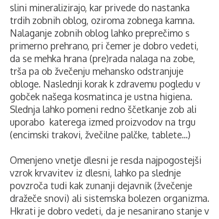
slini mineralizirajo, kar privede do nastanka
trdih zobnih oblog, oziroma zobnega kamna.
Nalaganje zobnih oblog lahko preprečimo s
primerno prehrano, pri čemer je dobro vedeti,
da se mehka hrana (pre)rada nalaga na zobe,
trša pa ob žvečenju mehansko odstranjuje
obloge. Naslednji korak k zdravemu pogledu v
gobček našega kosmatinca je ustna higiena.
Slednja lahko pomeni redno ščetkanje zob ali
uporabo katerega izmed proizvodov na trgu
(encimski trakovi, žvečilne palčke, tablete...)
Omenjeno vnetje dlesni je resda najpogostejši
vzrok krvavitev iz dlesni, lahko pa slednje
povzroča tudi kak zunanji dejavnik (žvečenje
dražeče snovi) ali sistemska bolezen organizma.
Hkrati je dobro vedeti, da je nesanirano stanje v