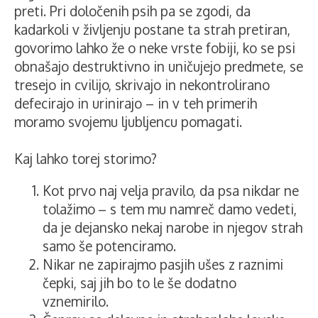
preti. Pri določenih psih pa se zgodi, da
kadarkoli v življenju postane ta strah pretiran,
govorimo lahko že o neke vrste fobiji, ko se psi
obnašajo destruktivno in uničujejo predmete, se
tresejo in cvilijo, skrivajo in nekontrolirano
defecirajo in urinirajo – in v teh primerih
moramo svojemu ljubljencu pomagati.
Kaj lahko torej storimo?
Kot prvo naj velja pravilo, da psa nikdar ne
tolažimo
– s tem mu namreč damo vedeti,
da je dejansko nekaj narobe in njegov strah
samo še potenciramo.
Nikar ne zapirajmo pasjih ušes z raznimi
čepki, saj jih bo to le še dodatno
vznemirilo.