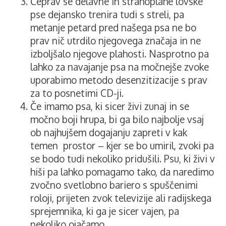
Čeprav se delavne in strahoplahe lovske
pse dejansko trenira tudi s streli, pa
metanje petard pred našega psa ne bo
prav nič utrdilo njegovega značaja in ne
izboljšalo njegove plahosti. Nasprotno pa
lahko za navajanje psa na močnejše zvoke
uporabimo metodo desenzitizacije s prav
za to posnetimi CD-ji.
Če imamo psa, ki sicer živi zunaj in se
močno boji hrupa, bi ga bilo najbolje vsaj
ob najhujšem dogajanju zapreti v kak
temen prostor – kjer se bo umiril, zvoki pa
se bodo tudi nekoliko pridušili. Psu, ki živi v
hiši pa lahko pomagamo tako, da naredimo
zvočno svetlobno bariero s spuščenimi
roloji, prijeten zvok televizije ali radijskega
sprejemnika, ki ga je sicer vajen, pa
nekoliko ojačamo.