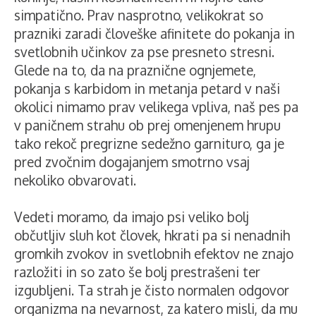
simpatično. Prav nasprotno, velikokrat so
prazniki zaradi človeške afinitete do pokanja in
svetlobnih učinkov za pse presneto stresni.
Glede na to, da na praznične ognjemete,
pokanja s karbidom in metanja petard v naši
okolici nimamo prav velikega vpliva, naš pes pa
v paničnem strahu ob prej omenjenem hrupu
tako rekoč pregrizne sedežno garnituro, ga je
pred zvočnim dogajanjem smotrno vsaj
nekoliko obvarovati.
Vedeti moramo, da imajo psi veliko bolj
občutljiv sluh kot človek, hkrati pa si nenadnih
gromkih zvokov in svetlobnih efektov ne znajo
razložiti in so zato še bolj prestrašeni ter
izgubljeni. Ta strah je čisto normalen odgovor
organizma na nevarnost, za katero misli, da mu