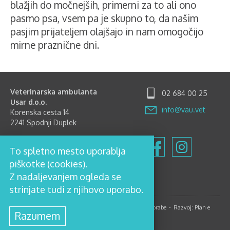
blažjih do močnejših, primerni za to ali ono
pasmo psa, vsem pa je skupno to, da našim
pasjim prijateljem olajšajo in nam omogočijo
mirne praznične dni.
Veterinarska ambulanta
02 684 00 25
Usar d.o.o.
info@vau.vet
Korenska cesta 14
2241 Spodnji Duplek
Delovni čas
To spletno mesto uporablja
Ponedeljek-Petek: 8.00-12.00
in 15.00-18.00
piškotke (cookies).
Sobota: 8.00-12.00
Z nadaljevanjem ogleda se
Nedelja in prazniki zaprto
strinjate tudi z njihovo uporabo.
© 2017, Veterinarska ambulanta Usar d.o.o.
Pogoji uporabe
Razvoj:
Plan e
Razumem
Oblikovanje:
Kontrastika