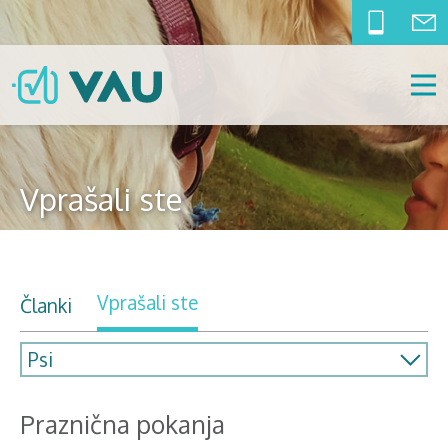
Vprašali ste
Vprašali ste
Članki
Praznična pokanja