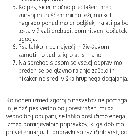
Ko pes, sicer močno preplašen, med
zunanjim truščem mirno leži, mu kot
nagrado ponudimo priboljšek, hkrati pa bo
le-ta v živali prebudil pomiritveni občutek
ugodja.
Psa lahko med največjim živ-žavom
zamotimo tudi z igro ali s hrano.
Na sprehod s psom se vselej odpravimo
preden se bo glavno rajanje začelo in
nikakor ne sredi viška hrupnega dogajanja.
Ko noben izmed zgornjih nasvetov ne pomaga
in je naš pes vedno bolj prestrašen, mi pa
vedno bolj obupani, se lahko poslužimo enega
izmed pomirjevalnih pripravkov, ki ga dobimo
pri veterinarju. Ti pripravki so različnih vrst, od