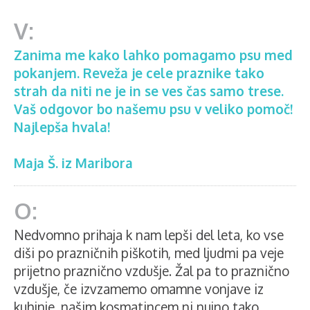
Zanima me kako lahko pomagamo psu med
pokanjem. Reveža je cele praznike tako
strah da niti ne je in se ves čas samo trese.
Vaš odgovor bo našemu psu v veliko pomoč!
Najlepša hvala!
Maja Š. iz Maribora
Nedvomno prihaja k nam lepši del leta, ko vse
diši po prazničnih piškotih, med ljudmi pa veje
prijetno praznično vzdušje. Žal pa to praznično
vzdušje, če izvzamemo omamne vonjave iz
kuhinje, našim kosmatincem ni nujno tako