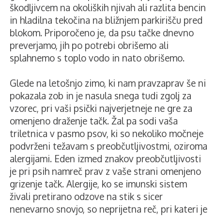
škodljivcem na okoliških njivah ali razlita bencin
in hladilna tekočina na bližnjem parkirišču pred
blokom. Priporočeno je, da psu tačke dnevno
preverjamo, jih po potrebi obrišemo ali
splahnemo s toplo vodo in nato obrišemo.
Glede na letošnjo zimo, ki nam pravzaprav še ni
pokazala zob in je nasula snega tudi zgolj za
vzorec, pri vaši psički najverjetneje ne gre za
omenjeno draženje tačk. Žal pa sodi vaša
triletnica v pasmo psov, ki so nekoliko močneje
podvrženi težavam s preobčutljivostmi, oziroma
alergijami. Eden izmed znakov preobčutljivosti
je pri psih namreč prav z vaše strani omenjeno
grizenje tačk. Alergije, ko se imunski sistem
živali pretirano odzove na stik s sicer
nenevarno snovjo, so neprijetna reč, pri kateri je