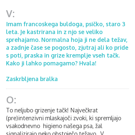
Imam francoskega buldoga, psičko, staro 3
leta. Je kastrirana in z njo se veliko
sprehajamo. Normalna hoja ji ne dela težav,
a zadnje čase se pogosto, zjutraj ali ko pride
s poti, praska in grize kremplje vseh tačk.
Kako ji lahko pomagamo? Hvala!
Zaskrbljena bralka
To neljubo grizenje tačk! Največkrat
(pre)intenzivni mlaskajoči zvoki, ki spremljajo
vsakodnevno higieno našega psa, žal
signalizirajo neko obstoječo težavo. V