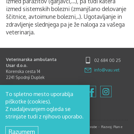
izmed parazitov (garjavci,…), pa tudi katera
izmed sistemskih bolezni (zmanjšano delovanje
ščitnice, avtoimune bolezni,..). Ugotavljanje in
zdravljenje slednjega pa je že naloga za vašega
veterinarja.
Veterinarska ambulanta
02 684 00 25
Usar d.o.o.
info@vau.vet
Korenska cesta 14
2241 Spodnji Duplek
Delovni čas
To spletno mesto uporablja
Ponedeljek-Petek: 8.00-12.00
in 15.00-18.00
piškotke (cookies).
Sobota: 8.00-12.00
Z nadaljevanjem ogleda se
Nedelja in prazniki zaprto
strinjate tudi z njihovo uporabo.
© 2017, Veterinarska ambulanta Usar d.o.o.
Pogoji uporabe
Razvoj:
Plan e
Razumem
Oblikovanje:
Kontrastika