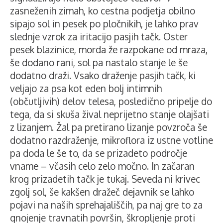
zasneženih zimah, ko cestna podjetja obilno
sipajo sol in pesek po pločnikih, je lahko prav
slednje vzrok za iritacijo pasjih tačk. Oster
pesek blazinice, morda že razpokane od mraza,
še dodano rani, sol pa nastalo stanje le še
dodatno draži. Vsako draženje pasjih tačk, ki
veljajo za psa kot eden bolj intimnih
(občutljivih) delov telesa, posledično pripelje do
tega, da si skuša žival neprijetno stanje olajšati
z lizanjem. Žal pa pretirano lizanje povzroča še
dodatno razdraženje, mikroflora iz ustne votline
pa doda le še to, da se prizadeto področje
vname – včasih celo zelo močno. In začaran
krog prizadetih tačk je tukaj. Seveda ni krivec
zgolj sol, še kakšen dražeč dejavnik se lahko
pojavi na naših sprehajališčih, pa naj gre to za
gnojenje travnatih površin, škropljenje proti