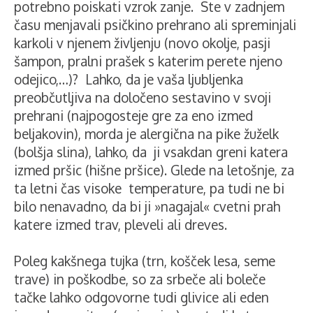
potrebno poiskati vzrok zanje. Ste v zadnjem
času menjavali psičkino prehrano ali spreminjali
karkoli v njenem življenju (novo okolje, pasji
šampon, pralni prašek s katerim perete njeno
odejico,…)? Lahko, da je vaša ljubljenka
preobčutljiva na določeno sestavino v svoji
prehrani (najpogosteje gre za eno izmed
beljakovin), morda je alergična na pike žuželk
(bolšja slina), lahko, da ji vsakdan greni katera
izmed pršic (hišne pršice). Glede na letošnje, za
ta letni čas visoke temperature, pa tudi ne bi
bilo nenavadno, da bi ji »nagajal« cvetni prah
katere izmed trav, pleveli ali dreves.
Poleg kakšnega tujka (trn, košček lesa, seme
trave) in poškodbe, so za srbeče ali boleče
tačke lahko odgovorne tudi glivice ali eden