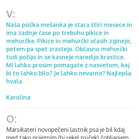
Naša psička mešanka je stara štiri mesece in
ima zadnje čase po trebuhu pikice in
mehurčke. Pikice in mehurčki včasih zginejo,
potem pa spet zrastejo. Občasno mehurčki
tudi počijo in se kasneje naredijo krastice.
Mi lahko prosim pomagate z nasvetom, kaj
bi to lahko bilo? Je lahko nevarno? Najlepša
hvala.
Karolina
Marsikateri novopečeni lastnik psa je bil kdaj
med tako prijetnim (bi rekel psiček) čohljanjem