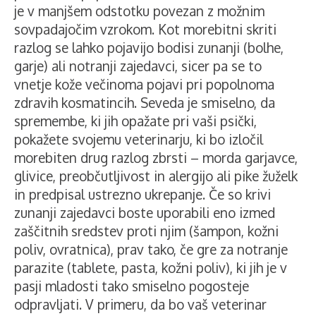
je v manjšem odstotku povezan z možnim
sovpadajočim vzrokom. Kot morebitni skriti
razlog se lahko pojavijo bodisi zunanji (bolhe,
garje) ali notranji zajedavci, sicer pa se to
vnetje kože večinoma pojavi pri popolnoma
zdravih kosmatincih. Seveda je smiselno, da
spremembe, ki jih opažate pri vaši psički,
pokažete svojemu veterinarju, ki bo izločil
morebiten drug razlog zbrsti – morda garjavce,
glivice, preobčutljivost in alergijo ali pike žuželk
in predpisal ustrezno ukrepanje. Če so krivi
zunanji zajedavci boste uporabili eno izmed
zaščitnih sredstev proti njim (šampon, kožni
poliv, ovratnica), prav tako, če gre za notranje
parazite (tablete, pasta, kožni poliv), ki jih je v
pasji mladosti tako smiselno pogosteje
odpravljati. V primeru, da bo vaš veterinar