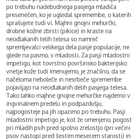
po trebuhu nadebudnega pasjega mladiča
presenečen, ko je ugledal spremembe, o katerih
sprašujete tudi vi. Majhni gnojni mehurčki,
drobne kožne zbrsti (pikice) in kraste na
neodlakanih telih telesa so namreč
spremljevalci velikega dela pasje populacije, ne
glede na pasmo, v mladosti. Za pasji mladostni
impetigo, kot tovrstno površinsko bakterijsko
vnetje kože tudi imenujemo, je značilno, da se
načeloma neboleče in nesrbeče spremembe
pojavljajo na neodlakanih delih pasjega telesa.
Tako lahko majhne gnojne mehurčke najdemo v
ingvinalnem predelu in podpazdušju,
najpogosteje pa jih opazimo po trebuhu. Pasji
mladostni impetigo je, kot že omenjeno, pogost
pri mladih psih pred spolno zrelostjo (pri večini
psov nastopi pred šestim mesecem starosti) in