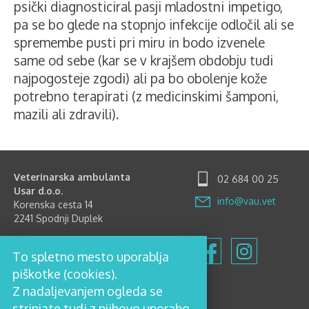
psički diagnosticiral pasji mladostni impetigo,
pa se bo glede na stopnjo infekcije odločil ali se
spremembe pusti pri miru in bodo izvenele
same od sebe (kar se v krajšem obdobju tudi
najpogosteje zgodi) ali pa bo obolenje kože
potrebno terapirati (z medicinskimi šamponi,
mazili ali zdravili).
Veterinarska ambulanta
02 684 00 25
Usar d.o.o.
info@vau.vet
Korenska cesta 14
2241 Spodnji Duplek
Delovni čas
To spletno mesto uporablja
Ponedeljek-Petek: 8.00-12.00
in 15.00-18.00
piškotke (cookies).
Sobota: 8.00-12.00
Z nadaljevanjem ogleda se
Nedelja in prazniki zaprto
strinjate tudi z njihovo uporabo.