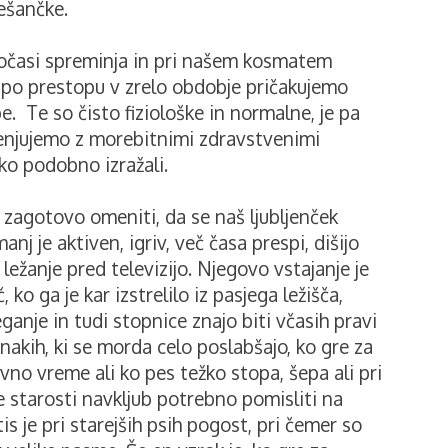
mešančke.
 počasi spreminja in pri našem kosmatem
o po prestopu v zrelo obdobje pričakujemo
 Te so čisto fiziološke in normalne, je pa
menjujemo z morebitnimi zdravstvenimi
hko podobno izražali.
zagotovo omeniti, da se naš ljubljenček
nj je aktiven, igriv, več časa prespi, dišijo
 ležanje pred televizijo. Njegovo vstajanje je
 ko ga je kar izstrelilo iz pasjega ležišča,
eganje in tudi stopnice znajo biti včasih pravi
znakih, ki se morda celo poslabšajo, ko gre za
vno vreme ali ko pes težko stopa, šepa ali pri
je starosti navkljub potrebno pomisliti na
tis je pri starejših psih pogost, pri čemer so