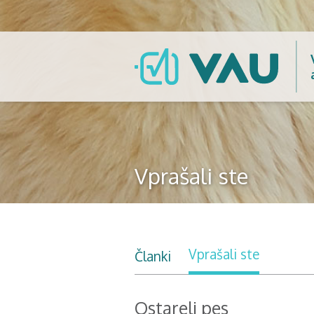
Vprašali ste
Vprašali ste
Članki
Ostareli pes