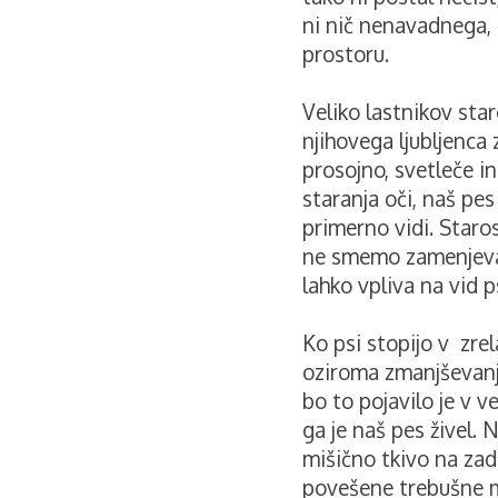
ni nič nenavadnega, 
prostoru.
Veliko lastnikov star
njihovega ljubljenca
prosojno, svetleče i
staranja oči, naš pe
primerno vidi. Staro
ne smemo zamenjevati
lahko vpliva na vid p
Ko psi stopijo v zrel
oziroma zmanjševanja
bo to pojavilo je v ve
ga je naš pes živel
mišično tkivo na zad
povešene trebušne mi