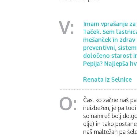
Imam vprašanje za v
Taček. Sem lastnica
mešanček in zdrav 
preventivni, sistem
določeno starost in
Pepija? Najlepša hv
Renata iz Selnice
Čas, ko začne naš pasj
neizbežen, je pa tu
so namreč bolj dolgo
dlje) in tako postane
naš maltežan pa šele