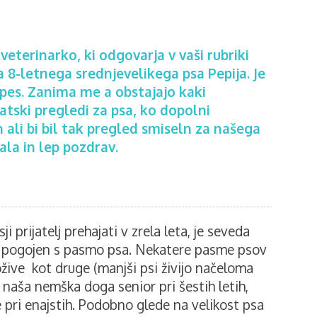
eterinarko, ki odgovarja v vaši rubriki
 8-letnega srednjevelikega psa Pepija. Je
pes. Zanima me a obstajajo kaki
atski pregledi za psa, ko dopolni
 ali bi bil tak pregled smiseln za našega
ala in lep pozdrav.
i prijatelj prehajati v zrela leta, je seveda
di pogojen s pasmo psa. Nekatere pasme psov
žive kot druge (manjši psi živijo načeloma
 naša nemška doga senior pri šestih letih,
 pri enajstih. Podobno glede na velikost psa