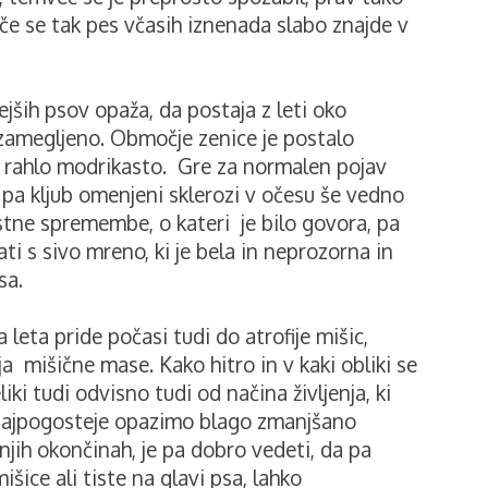
če se tak pes včasih iznenada slabo znajde v
ejših psov opaža, da postaja z leti oko
 zamegljeno. Območje zenice je postalo
n rahlo modrikasto. Gre za normalen pojav
s pa kljub omenjeni sklerozi v očesu še vedno
stne spremembe, o kateri je bilo govora, pa
 s sivo mreno, ki je bela in neprozorna in
sa.
a leta pride počasi tudi do atrofije mišic,
 mišične mase. Kako hitro in v kaki obliki se
liki tudi odvisno tudi od načina življenja, ki
. Najpogosteje opazimo blago zmanjšano
njih okončinah, je pa dobro vedeti, da pa
šice ali tiste na glavi psa, lahko