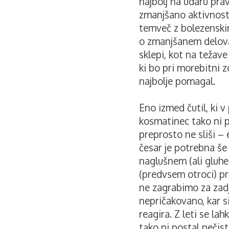
najbolj na udaru prav
zmanjšano aktivnost 
temveč z bolezenski
o zmanjšanem delovan
sklepi, kot na težave 
ki bo pri morebitni z
najbolje pomagal.
Eno izmed čutil, ki v
kosmatinec tako ni 
preprosto ne sliši –
česar je potrebna še
naglušnem (ali gluh
(predvsem otroci) pr
ne zagrabimo za zadji
nepričakovano, kar si
reagira. Z leti se la
tako ni postal nečis