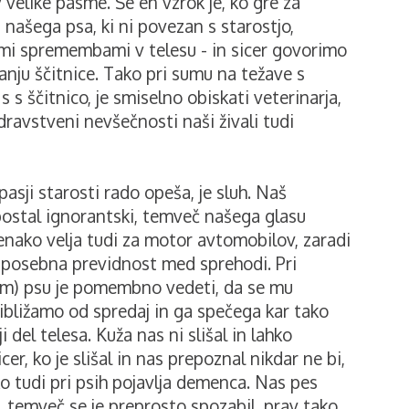
 velike pasme. Še en vzrok je, ko gre za
našega psa, ki ni povezan s starostjo,
mi spremembami v telesu - in sicer govorimo
ju ščitnice. Tako pri sumu na težave s
s s ščitnico, je smiselno obiskati veterinarja,
dravstveni nevšečnosti naši živali tudi
 pasji starosti rado opeša, je sluh. Naš
postal ignorantski, temveč našega glasu
 enako velja tudi za motor avtomobilov, zaradi
 posebna previdnost med sprehodi. Pri
em) psu je pomembno vedeti, da se mu
ibližamo od spredaj in ga spečega kar tako
 del telesa. Kuža nas ni slišal in lahko
cer, ko je slišal in nas prepoznal nikdar ne bi,
hko tudi pri psih pojavlja demenca. Nas pes
t, temveč se je preprosto spozabil, prav tako