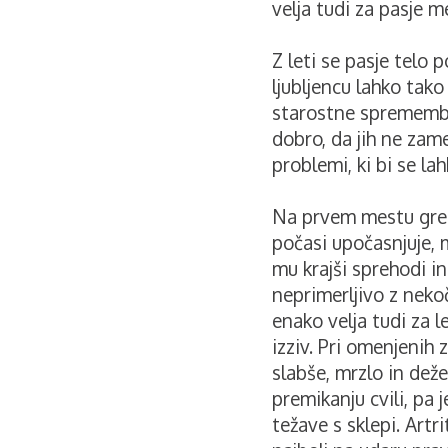
velja tudi za pasje 
Z leti se pasje telo
ljubljencu lahko tak
starostne spremembe.
dobro, da jih ne za
problemi, ki bi se la
Na prvem mestu gre 
počasi upočasnjuje, ma
mu krajši sprehodi in
neprimerljivo z nekoč,
enako velja tudi za l
izziv. Pri omenjenih 
slabše, mrzlo in deže
premikanju cvili, pa 
težave s sklepi. Artri