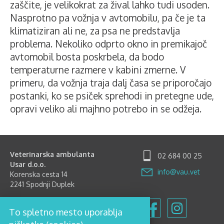
zaščite, je velikokrat za žival lahko tudi usoden.
Nasprotno pa vožnja v avtomobilu, pa če je ta
klimatiziran ali ne, za psa ne predstavlja
problema. Nekoliko odprto okno in premikajoč
avtomobil bosta poskrbela, da bodo
temperaturne razmere v kabini zmerne. V
primeru, da vožnja traja dalj časa se priporočajo
postanki, ko se psiček sprehodi in pretegne ude,
opravi veliko ali majhno potrebo in se odžeja.
Veterinarska ambulanta
02 684 00 25
Usar d.o.o.
info@vau.vet
Korenska cesta 14
2241 Spodnji Duplek
Delovni čas
To spletno mesto uporablja
Ponedeljek-Petek: 8.00-12.00
in 15.00-18.00