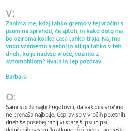
Zanima me, kdaj lahko gremo v tej vročini s
psom na sprehod, če sploh, in kako dolg naj
bo oziroma koliko časa lahko traja. Naj mu
vodo vzamemo s seboj in ali ga lahko v teh
dneh, ko je nadvse vroče, vozimo z
avtomobilom? Hvala in lep pozdrav.
Barbara
Sami ste že najbrž ugotovili, da vaš pes vročine
ne prenaša najbolje. Čeprav so v vročih poletnih
dneh še posebej ranljivi starejši psi in psi
določenih pasem (kratkogobčni mopsi, angleški