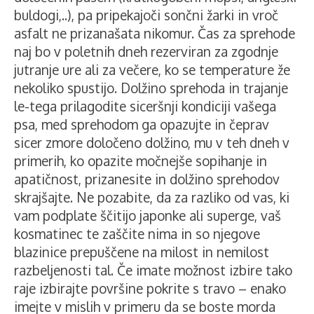
buldogi,..), pa pripekajoči sončni žarki in vroč
asfalt ne prizanašata nikomur. Čas za sprehode
naj bo v poletnih dneh rezerviran za zgodnje
jutranje ure ali za večere, ko se temperature že
nekoliko spustijo. Dolžino sprehoda in trajanje
le-tega prilagodite siceršnji kondiciji vašega
psa, med sprehodom ga opazujte in čeprav
sicer zmore določeno dolžino, mu v teh dneh v
primerih, ko opazite močnejše sopihanje in
apatičnost, prizanesite in dolžino sprehodov
skrajšajte. Ne pozabite, da za razliko od vas, ki
vam podplate ščitijo japonke ali superge, vaš
kosmatinec te zaščite nima in so njegove
blazinice prepuščene na milost in nemilost
razbeljenosti tal. Če imate možnost izbire tako
raje izbirajte površine pokrite s travo – enako
imejte v mislih v primeru da se boste morda