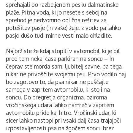
sprehajali po razbeljenem pesku dalmatinske
plaže. Pitna voda, ki jo nesete s seboj na
sprehod je nedvomno odlična rešitev za
potešitev pasje (in vaše) žeje, z vodo pa lahko
pasjo dušo tudi mirne vesti malo ohladite.
Najbrž ste že kdaj stopili v avtomobil, ki je bil
pred tem nekaj časa parkiran na soncu – in
čeprav ste morda sami ljubitelj savne, pa tega
nikar ne privoščite svojemu psu. Prvo vodilo naj
bo zagotovo to, da psa nikar ne puščajte
samega v zaprtem avtomobilu, ki stoji na
soncu. Do pregretja organizma, oziroma
vročinskega udara lahko namreč v zaprtem
avtomobilu pride kaj hitro. Vročinski udar, ki
sicer lahko nastopi pri vsaki dalj časa trajajoči
izpostavljenosti psa na žgočem soncu brez