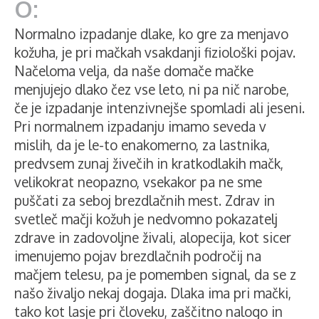
Normalno izpadanje dlake, ko gre za menjavo
kožuha, je pri mačkah vsakdanji fiziološki pojav.
Načeloma velja, da naše domače mačke
menjujejo dlako čez vse leto, ni pa nič narobe,
če je izpadanje intenzivnejše spomladi ali jeseni.
Pri normalnem izpadanju imamo seveda v
mislih, da je le-to enakomerno, za lastnika,
predvsem zunaj živečih in kratkodlakih mačk,
velikokrat neopazno, vsekakor pa ne sme
puščati za seboj brezdlačnih mest. Zdrav in
svetleč mačji kožuh je nedvomno pokazatelj
zdrave in zadovoljne živali, alopecija, kot sicer
imenujemo pojav brezdlačnih področij na
mačjem telesu, pa je pomemben signal, da se z
našo živaljo nekaj dogaja. Dlaka ima pri mački,
tako kot lasje pri človeku, zaščitno nalogo in