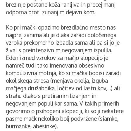
brez nje postane koža ranljiva in precej manj
odporna proti zunanjim dejavnikom.
Ko pri mački opazimo brezdlačno mesto nas
najprej zanima ali je dlaka zaradi določenega
vzroka prekomerno izpadla sama ali pa si jo je
žival s preintenzivnim negovanjem izpulila.
Eden izmed vzrokov za mačjo alopecijo je
namreč tudi tako imenovana obsesivno
kompulzivna motnja, ko si mačka bodisi zaradi
okoljskega stresa (menjava okolja, izguba
mačjega družabnika, ločitev od lastnikov,...) ali
strahu dlako s pretiranim lizanjem in
negovanjem populi kar sama. V takih primerih
govorimo o psihogeni alopeciji, ki so ji nekatere
pasme mačk nekoliko bolj podvržene (siamke,
burmanke, abesinke).