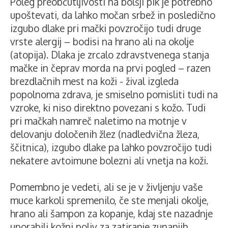
Poleg preobčutljivosti na bolšji pik je potrebno
upoštevati, da lahko močan srbež in posledično
izgubo dlake pri mački povzročijo tudi druge
vrste alergij – bodisi na hrano ali na okolje
(atopija). Dlaka je zrcalo zdravstvenega stanja
mačke in čeprav morda na prvi pogled – razen
brezdlačnih mest na koži - žival izgleda
popolnoma zdrava, je smiselno pomisliti tudi na
vzroke, ki niso direktno povezani s kožo. Tudi
pri mačkah namreč naletimo na motnje v
delovanju določenih žlez (nadledvična žleza,
ščitnica), izgubo dlake pa lahko povzročijo tudi
nekatere avtoimune bolezni ali vnetja na koži.
Pomembno je vedeti, ali se je v življenju vaše
muce karkoli spremenilo, če ste menjali okolje,
hrano ali šampon za kopanje, kdaj ste nazadnje
uporabili kožni poliv za zatiranje zunanjih