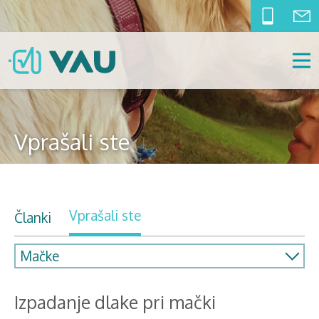
Vprašali ste
Vprašali ste
Članki
Izpadanje dlake pri mački