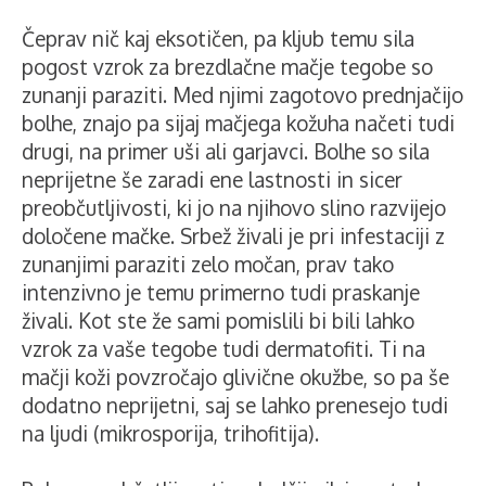
Čeprav nič kaj eksotičen, pa kljub temu sila
pogost vzrok za brezdlačne mačje tegobe so
zunanji paraziti. Med njimi zagotovo prednjačijo
bolhe, znajo pa sijaj mačjega kožuha načeti tudi
drugi, na primer uši ali garjavci. Bolhe so sila
neprijetne še zaradi ene lastnosti in sicer
preobčutljivosti, ki jo na njihovo slino razvijejo
določene mačke. Srbež živali je pri infestaciji z
zunanjimi paraziti zelo močan, prav tako
intenzivno je temu primerno tudi praskanje
živali. Kot ste že sami pomislili bi bili lahko
vzrok za vaše tegobe tudi dermatofiti. Ti na
mačji koži povzročajo glivične okužbe, so pa še
dodatno neprijetni, saj se lahko prenesejo tudi
na ljudi (mikrosporija, trihofitija).