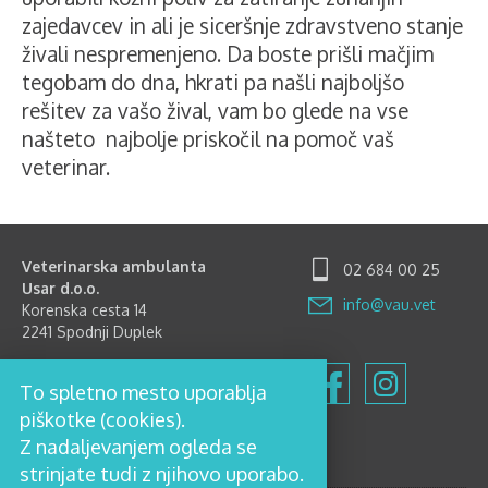
zajedavcev in ali je siceršnje zdravstveno stanje
živali nespremenjeno. Da boste prišli mačjim
tegobam do dna, hkrati pa našli najboljšo
rešitev za vašo žival, vam bo glede na vse
našteto najbolje priskočil na pomoč vaš
veterinar.
Veterinarska ambulanta
02 684 00 25
Usar d.o.o.
info@vau.vet
Korenska cesta 14
2241 Spodnji Duplek
Delovni čas
To spletno mesto uporablja
Ponedeljek-Petek: 8.00-12.00
in 15.00-18.00
piškotke (cookies).
Sobota: 8.00-12.00
Z nadaljevanjem ogleda se
Nedelja in prazniki zaprto
strinjate tudi z njihovo uporabo.