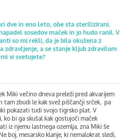
 dve in eno leto, obe sta sterilizirani.
napadel sosedov maček in jo hudo ranil. V
nti so mi rekli, da je bila okužena z
a zdravljenje, a se stanje kljub zdravilom
j mi vi svetujete?
k Miki večino dneva preleži pred akvarijem
n tam zbudi le kak svež piščančji srček, pa
ki pokazati tudi svojo tigrsko plat. V
, ko bi ga skušal kak gostujoči maček
ti iz njemu lastnega ozemlja, zna Miki še
Ne boj, mesarsko klanje, ki nemalokrat sledi,