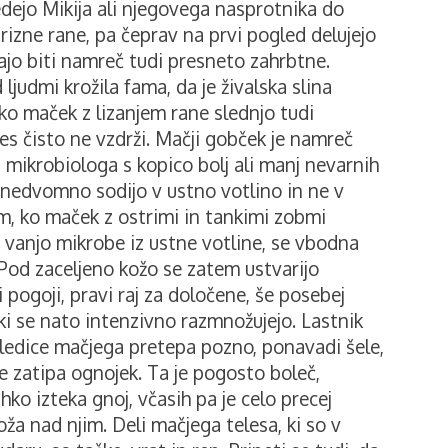
edejo Mikija ali njegovega nasprotnika do
rizne rane, pa čeprav na prvi pogled delujejo
ajo biti namreč tudi presneto zahrbtne.
ljudmi krožila fama, da je živalska slina
hko maček z lizanjem rane slednjo tudi
es čisto ne vzdrži. Mačji gobček je namreč
a mikrobiologa s kopico bolj ali manj nevarnih
 nedvomno sodijo v ustno votlino in ne v
m, ko maček z ostrimi in tankimi zobmi
 vanjo mikrobe iz ustne votline, se vbodna
. Pod zaceljeno kožo se zatem ustvarijo
 pogoji, pravi raj za določene, še posebej
ki se nato intenzivno razmnožujejo. Lastnik
ledice mačjega pretepa pozno, ponavadi šele,
e zatipa ognojek. Ta je pogosto boleč,
ahko izteka gnoj, včasih pa je celo precej
a nad njim. Deli mačjega telesa, ki so v