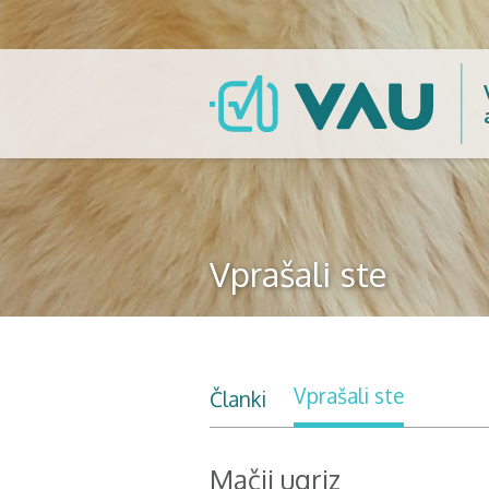
Vprašali ste
Vprašali ste
Članki
Mačji ugriz