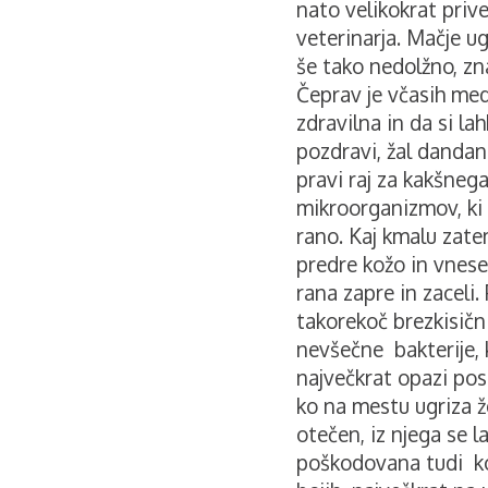
nato velikokrat priv
veterinarja. Mačje ug
še tako nedolžno, zn
Čeprav je včasih med 
zdravilna in da si la
pozdravi, žal dandan
pravi raj za kakšneg
mikroorganizmov, ki
rano. Kaj kmalu zate
predre kožo in vnese
rana zapre in zaceli
takorekoč brezkisični
nevšečne bakterije, 
največkrat opazi pos
ko na mestu ugriza ž
otečen, iz njega se l
poškodovana tudi kož