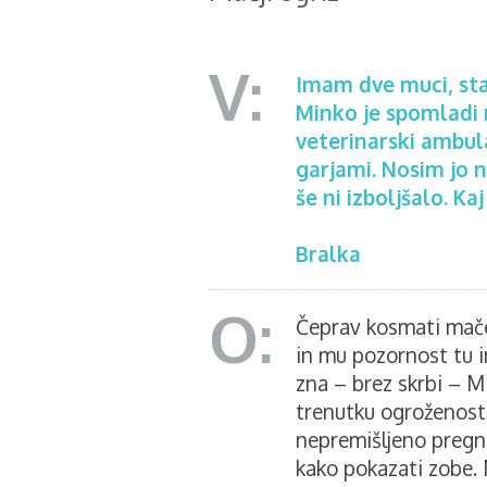
Imam dve muci, stari
Minko je spomladi 
veterinarski ambula
garjami. Nosim jo n
še ni izboljšalo. Ka
Bralka
Čeprav kosmati mače
in mu pozornost tu i
zna – brez skrbi – Mi
trenutku ogroženosti
nepremišljeno pregna
kako pokazati zobe. 