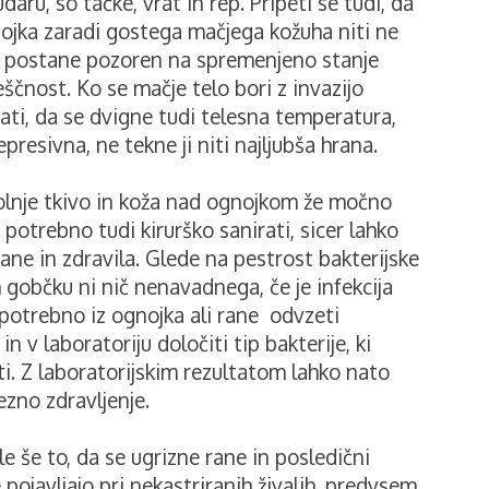
daru, so tačke, vrat in rep. Pripeti se tudi, da
gnojka zaradi gostega mačjega kožuha niti ne
 postane pozoren na spremenjeno stanje
ješčnost. Ko se mačje telo bori z invazijo
ati, da se dvigne tudi telesna temperatura,
presivna, ne tekne ji niti najljubša hrana.
olnje tkivo in koža nad ognojkom že močno
 potrebno tudi kirurško sanirati, sicer lahko
ane in zdravila. Glede na pestrost bakterijske
 gobčku ni nič nenavadnega, če je infekcija
 potrebno iz ognojka ali rane odvzeti
n v laboratoriju določiti tip bakterije, ki
. Z laboratorijskim rezultatom lahko nato
ezno zdravljenje.
e še to, da se ugrizne rane in posledični
pojavljajo pri nekastriranih živalih, predvsem