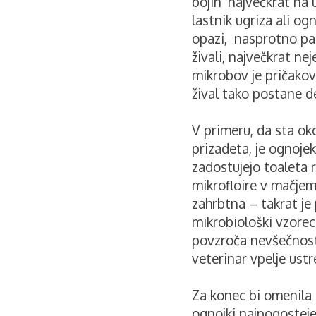
bojih največkrat na u
lastnik ugriza ali o
opazi, nasprotno pa
živali, največkrat ne
mikrobov je pričakov
žival tako postane de
V primeru, da sta ok
prizadeta, je ognojek
zadostujejo toaleta r
mikrofloire v mačjem
zahrbtna – takrat je
mikrobiološki vzorec i
povzroča nevšečnosti
veterinar vpelje ustr
Za konec bi omenila l
ognojki najpogosteje 