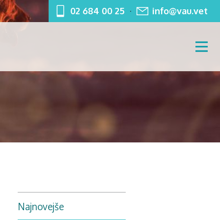
02 684 00 25
info@vau.vet
Najnovejše