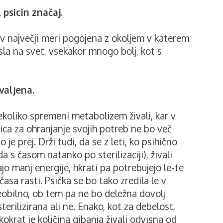
psicin značaj.
v največji meri pogojena z okoljem v katerem
nesla na svet, vsekakor mnogo bolj, kot s
valjena.
nekoliko spremeni metabolizem živali, kar v
ica za ohranjanje svojih potreb ne bo več
 je prej. Drži tudi, da se z leti, ko psihično
a s časom natanko po sterilizaciji), živali
jo manj energije, hkrati pa potrebujejo le-te
asa rasti. Psička se bo tako zredila le v
eobilno, ob tem pa ne bo deležna dovolj
sterilizirana ali ne. Enako, kot za debelost,
kokrat je količina gibanja živali odvisna od