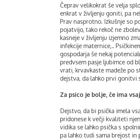
Čeprav velikokrat še velja spl
enkrat v življenju goniti, pa n
Prav nasprotno. Izkušnje so po
pojatvijo, tako rekoč ne zbolev
kasneje v življenju izjemno zm
infekcije maternice,.. Psičkin
gospodarja še nekaj potencial
predvsem pasje ljubimce od bli
vrati, krvavkaste madeže po s
dejstva, da lahko prvi gonitvi 
Za psico je bolje, če ima vs
Dejstvo, da bi psička imela vs
pridonese k večji kvaliteti nj
vidika se lahko psička s spoln
pa lahko tudi sama brejost in 