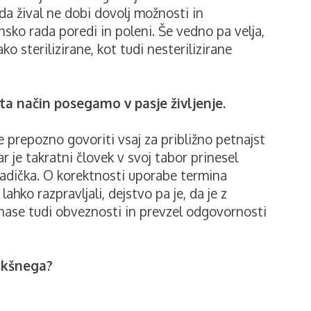
da žival ne dobi dovolj možnosti in
sko rada poredi in poleni. Še vedno pa velja,
o sterilizirane, kot tudi nesterilizirane
 ta način posegamo v pasje življenje.
je prepozno govoriti vsaj za približno petnajst
kar je takratni človek v svoj tabor prinesel
ladička. O korektnosti uporabe termina
lahko razpravljali, dejstvo pa je, da je z
nase tudi obveznosti in prevzel odgovornosti
akšnega?