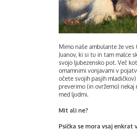
Mimo naše ambulante že ves t
Juanov, ki si tu in tam malce 
svojo ljubezensko pot. Več kot 
omamnimi vonjavami v pojatvi
očete svojih pasjih mladičkov)
preverimo (in ovržemo) nekaj mi
med ljudmi.
Mit ali ne?
Psička se mora vsaj enkrat v 