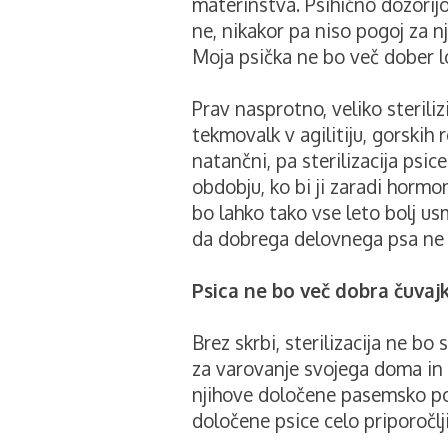
materinstva. Psihično dozorijo 
ne, nikakor pa niso pogoj za n
Moja psička ne bo več dober lo
Prav nasprotno, veliko steriliz
tekmovalk v agilitiju, gorskih 
natančni, pa sterilizacija psic
obdobju, ko bi ji zaradi hormo
bo lahko tako vse leto bolj us
da dobrega delovnega psa ne 
Psica ne bo več dobra čuvajk
Brez skrbi, sterilizacija ne bo
za varovanje svojega doma in d
njihove določene pasemsko p
določene psice celo priporočljiv