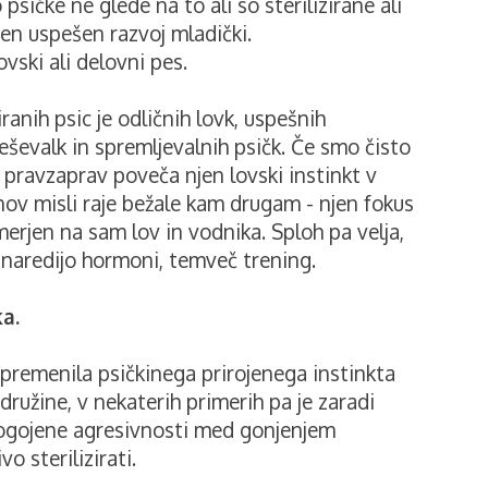
psičke ne glede na to ali so sterilizirane ali
jen uspešen razvoj mladički.
vski ali delovni pes.
iranih psic je odličnih lovk, uspešnih
reševalk in spremljevalnih psičk. Če smo čisto
e pravzaprav poveča njen lovski instinkt v
nov misli raje bežale kam drugam - njen fokus
merjen na sam lov in vodnika. Sploh pa velja,
naredijo hormoni, temveč trening.
a.
 spremenila psičkinega prirojenega instinkta
ružine, v nekaterih primerih pa je zaradi
ogojene agresivnosti med gonjenjem
o sterilizirati.