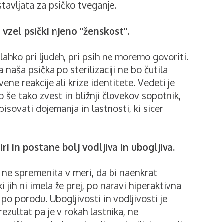
tavljata za psičko tveganje.
o vzel psički njeno "ženskost".
 lahko pri ljudeh, pri psih ne moremo govoriti.
naša psička po sterilizaciji ne bo čutila
ene reakcije ali krize identitete. Vedeti je
o še tako zvest in bližnji človekov sopotnik,
isovati dojemanja in lastnosti, ki sicer
ri in postane bolj vodljiva in ubogljiva.
e ne spremenita v meri, da bi naenkrat
i jih ni imela že prej, po naravi hiperaktivna
po porodu. Ubogljivosti in vodljivosti je
rezultat pa je v rokah lastnika, ne