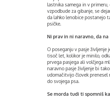
lastnika samega in v primeru, 
vzpodbude za gibanje, se dejan
da lahko lenobice postanejo tak
psičke.
Ni prav in ni naravno, da na
O poseganju v pasje življenje 
tisoč let, kolikor je minilo, od
prvega pasjega ali volčjega m
naravno pasje življenje bi tako 
udomačitvijo človek prenesel 
do svojega psa.
Se morda tudi ti spomniš k