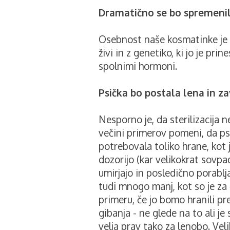
Dramatično se bo spremenil 
Osebnost naše kosmatinke je 
živi in z genetiko, ki jo je pri
spolnimi hormoni.
Psička bo postala lena in za
Nesporno je, da sterilizacija 
večini primerov pomeni, da ps
potrebovala toliko hrane, kot jo
dozorijo (kar velikokrat sovpad
umirjajo in posledično porablja
tudi mnogo manj, kot so je za č
primeru, če jo bomo hranili pr
gibanja - ne glede na to ali je 
velja prav tako za lenobo. Veli