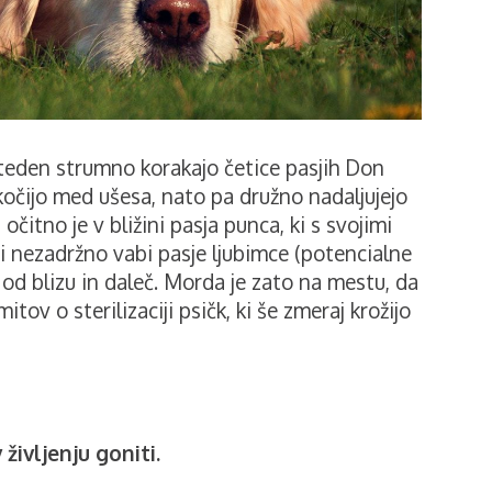
eden strumno korakajo četice pasjih Don
skočijo med ušesa, nato pa družno nadaljujejo
očitno je v bližini pasja punca, ki s svojimi
 nezadržno vabi pasje ljubimce (potencialne
 od blizu in daleč. Morda je zato na mestu, da
tov o sterilizaciji psičk, ki še zmeraj krožijo
življenju goniti.