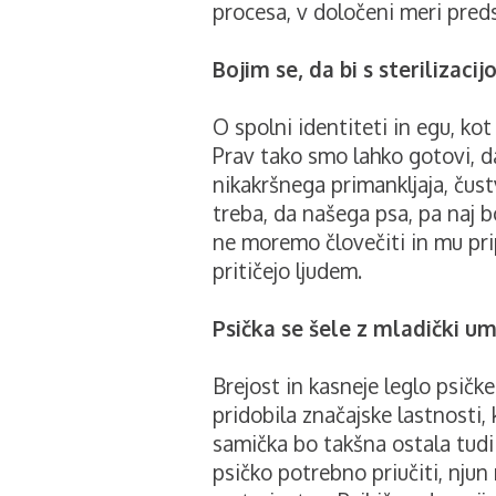
procesa, v določeni meri preds
Bojim se, da bi s sterilizacij
O spolni identiteti in egu, kot
Prav tako smo lahko gotovi, da 
nikakršnega primankljaja, čustv
treba, da našega psa, pa naj b
ne moremo človečiti in mu prip
pritičejo ljudem.
Psička se šele z mladički umi
Brejost in kasneje leglo psičk
pridobila značajske lastnosti, k
samička bo takšna ostala tudi 
psičko potrebno priučiti, njun 