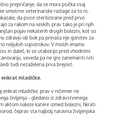
ošno prepričanje, da se mora psička vsaj
eke smotrne veterinarske razlage za to ni.
kazale, da psice sterilizirane pred prvo
ajo za rakom na seskih, prav tako je pri njih
anjšan pojav nekaterih drugih bolezni, kot so
emu zdravju ob bok pa prinaša nje gonitev za
no neljubih sopotnikov. V mislih imamo
zu in daleč, ki se utaborijo pred vhodnimi
tanovanju, seveda pa ne gre zanemariti niti
sledi tudi nezaželena prva brejost.
aj enkrat mladičke.
aj enkrat mladičke, prav v ničemer ne
enega življenja - gledano iz zdravstvenega
im aktom naleze katere izmed bolezni, hkrati
porod, čeprav sta najbolj naravna življenjska