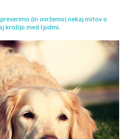
 preverimo (in ovržemo) nekaj mitov o
raj krožijo med ljudmi.